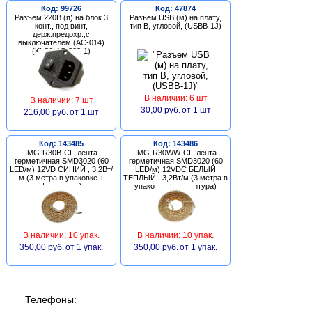
Код: 99726
Код: 47874
Разъем 220В (п) на блок 3
Разъем USB (м) на плату,
конт., под винт,
тип В, угловой, (USBB-1J)
держ.предохр.,с
выключателем (AC-014)
(KLS1-AS-303-1)
В наличии: 6 шт
В наличии: 7 шт
30,00 руб.
от 1 шт
216,00 руб.
от 1 шт
Код: 143485
Код: 143486
IMG-R30B-CF-лента
IMG-R30WW-CF-лента
герметичная SMD3020 (60
герметичная SMD3020 (60
LED/м) 12VD СИНИЙ , 3,2Вт/
LED/м) 12VDC БЕЛЫЙ
м (3 метра в упаковке +
ТЕПЛЫЙ , 3,2Вт/м (3 метра в
фурнитура)
упаковке + фурнитура)
В наличии: 10 упак.
В наличии: 10 упак.
350,00 руб.
от 1 упак.
350,00 руб.
от 1 упак.
Телефоны: