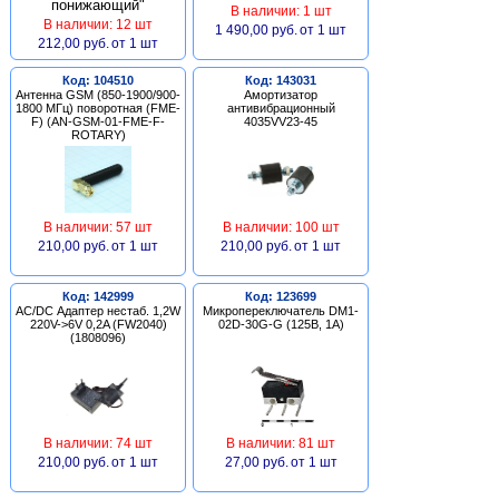
В наличии: 1 шт
В наличии: 12 шт
1 490,00 руб.
от 1 шт
212,00 руб.
от 1 шт
Код: 104510
Код: 143031
Антенна GSM (850-1900/900-
Амортизатор
1800 МГц) поворотная (FME-
антивибрационный
F) (AN-GSM-01-FME-F-
4035VV23-45
ROTARY)
В наличии: 57 шт
В наличии: 100 шт
210,00 руб.
от 1 шт
210,00 руб.
от 1 шт
Код: 142999
Код: 123699
AC/DC Адаптер нестаб. 1,2W
Микропереключатель DM1-
220V->6V 0,2A (FW2040)
02D-30G-G (125В, 1А)
(1808096)
В наличии: 74 шт
В наличии: 81 шт
210,00 руб.
от 1 шт
27,00 руб.
от 1 шт