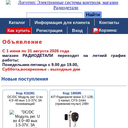
Каталог
Информация для клиента
Контакты
Корзина:
Как купить
Регистрация
Вход
Объявление
С 1 июня по 31 августа 2026 года
магазин РАДИОДЕТАЛИ переходит на летний график
работы:
Понедельник-пятница c 9.00 до 19.00,
Суббота,воскресенье - выходные дни
Новые поступления
Код: К32281
Код: 145595
DC/DC Модуль рег. U вх
KIT-Радиореле-мини 3,7-12В;
4.0~40 вых 1.5-37V, 3A
1-канал; CFS-1mini
понижающий
(приемник+пульт) 24Вт