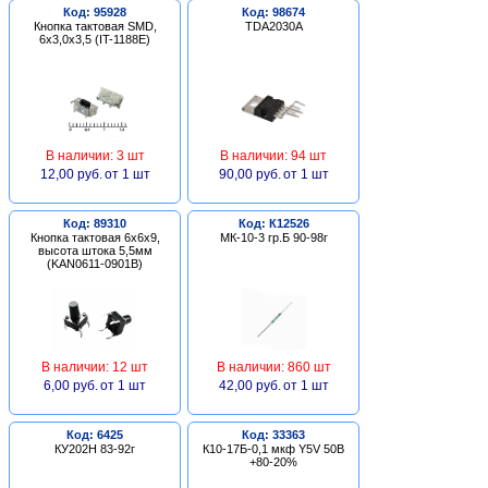
Код: 95928
Код: 98674
Кнопка тактовая SMD,
TDA2030A
6х3,0х3,5 (IT-1188E)
В наличии: 3 шт
В наличии: 94 шт
12,00 руб.
от 1 шт
90,00 руб.
от 1 шт
Код: 89310
Код: К12526
Кнопка тактовая 6х6х9,
МК-10-3 гр.Б 90-98г
высота штока 5,5мм
(KAN0611-0901B)
В наличии: 12 шт
В наличии: 860 шт
6,00 руб.
от 1 шт
42,00 руб.
от 1 шт
Код: 6425
Код: 33363
КУ202Н 83-92г
К10-17Б-0,1 мкф Y5V 50В
+80-20%