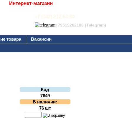
Интернет-магазин
+7 (342) 212-54-00
+79519262106
(Telegram)
ие товара
Вакансии
Код
7649
В наличии:
76 шт