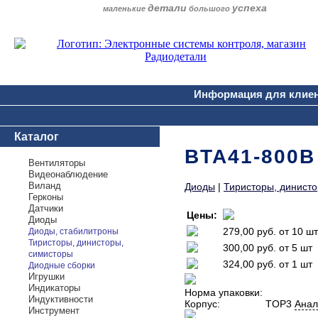
детали
успеха
маленькие
большого
Информация для клие
Каталог
BTA41-800B
Вентиляторы
Видеонаблюдение
Виланд
Диоды
|
Тиристоры, динист
Герконы
Датчики
Цены:
Диоды
279,00 руб.
от 10 шт
Диоды, стабилитроны
Тиристоры, динисторы,
300,00 руб.
от 5 шт
симисторы
324,00 руб.
от 1 шт
Диодные сборки
Игрушки
Индикаторы
Норма упаковки:
Индуктивности
Корпус:
TOP3
Анал
Инструмент