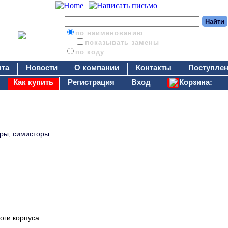
по наименованию
показывать замены
по коду
нта
Новости
О компании
Контакты
Поступлен
Как купить
Регистрация
Вход
Корзина:
оры, симисторы
оги корпуса