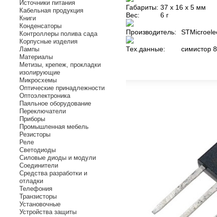
Источники питания
Габариты:
37 х 16 х 5 мм
Кабельная продукция
Вес:
6 г
Книги
Конденсаторы
Производитель:
STMicroelec
Контроллеры полива сада
Корпусные изделия
Тех.данные:
симистор 8
Лампы
Материалы
Метизы, крепеж, прокладки
изолирующие
Микросхемы
Оптические принадлежности
Оптоэлектроника
Паяльное оборудование
Переключатели
Приборы
Промышленная мебель
Резисторы
Реле
Светодиоды
Силовые диоды и модули
Соединители
Средства разработки и
отладки
Телефония
Транзисторы
Установочные
Устройства защиты