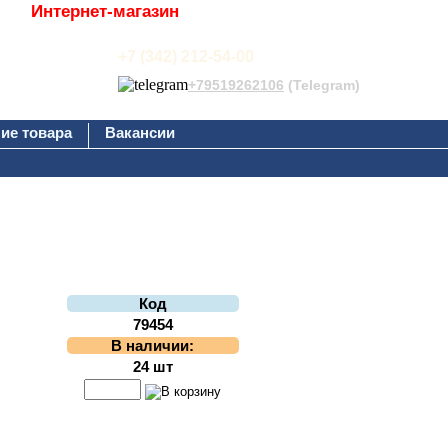
Интернет-магазин
+7 (342) 212-54-00
+79519262106
(Telegram)
ие товара
Вакансии
Код
79454
В наличии:
24 шт