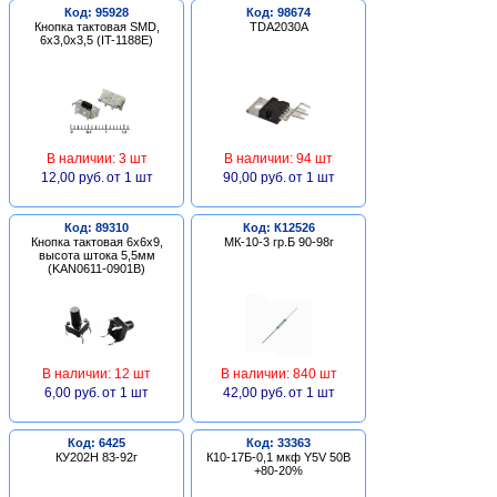
Код: 95928
Код: 98674
Кнопка тактовая SMD,
TDA2030A
6х3,0х3,5 (IT-1188E)
В наличии: 3 шт
В наличии: 94 шт
12,00 руб.
от 1 шт
90,00 руб.
от 1 шт
Код: 89310
Код: К12526
Кнопка тактовая 6х6х9,
МК-10-3 гр.Б 90-98г
высота штока 5,5мм
(KAN0611-0901B)
В наличии: 12 шт
В наличии: 840 шт
6,00 руб.
от 1 шт
42,00 руб.
от 1 шт
Код: 6425
Код: 33363
КУ202Н 83-92г
К10-17Б-0,1 мкф Y5V 50В
+80-20%