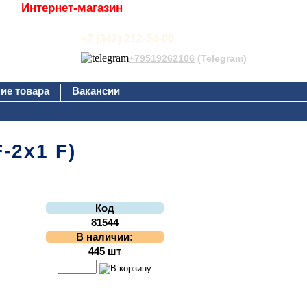
Интернет-магазин
+7 (342) 212-54-00
+79519262106
(Telegram)
ие товара
Вакансии
F-2х1 F)
Код
81544
В наличии:
445 шт