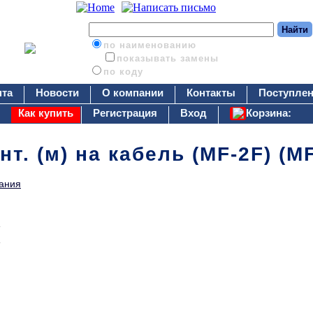
по наименованию
показывать замены
по коду
нта
Новости
О компании
Контакты
Поступлен
Как купить
Регистрация
Вход
Корзина:
онт. (м) на кабель (MF-2F) (M
ания