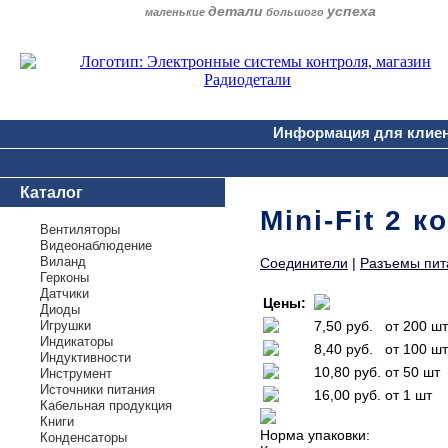
детали
успеха
маленькие
большого
Информация для клие
Каталог
Mini-Fit 2 к
Вентиляторы
Видеонаблюдение
Виланд
Соединители
|
Разъемы пит
Герконы
Датчики
Цены:
Диоды
Игрушки
7,50 руб.
от 200 шт
Индикаторы
8,40 руб.
от 100 шт
Индуктивности
10,80 руб.
от 50 шт
Инструмент
Источники питания
16,00 руб.
от 1 шт
Кабельная продукция
Книги
Норма упаковки:
Конденсаторы