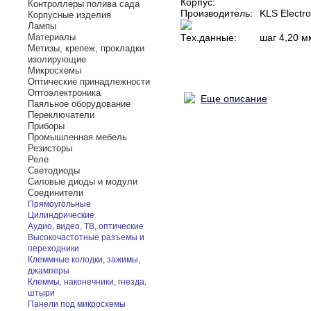
Корпус:
Контроллеры полива сада
Производитель:
KLS Electro
Корпусные изделия
Лампы
Материалы
Тех.данные:
шаг 4,20 
Метизы, крепеж, прокладки
изолирующие
Микросхемы
Оптические принадлежности
Оптоэлектроника
Еще описание
Паяльное оборудование
Переключатели
Приборы
Промышленная мебель
Резисторы
Реле
Светодиоды
Силовые диоды и модули
Соединители
Прямоугольные
Цилиндрические
Аудио, видео, ТВ, оптические
Высокочастотные разъемы и
переходники
Клеммные колодки, зажимы,
джамперы
Клеммы, наконечники, гнезда,
штыри
Панели под микросхемы