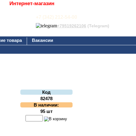
Интернет-магазин
+7 (342) 212-54-00
+79519262106
(Telegram)
ие товара
Вакансии
Код
82478
В наличии:
95 шт