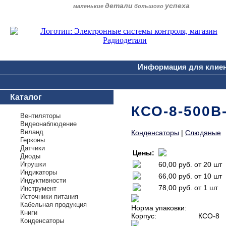
детали
успеха
маленькие
большого
Информация для клие
Каталог
КСО-8-500В
Вентиляторы
Видеонаблюдение
Виланд
Конденсаторы
|
Слюдяные
Герконы
Датчики
Цены:
Диоды
Игрушки
60,00 руб.
от 20 шт
Индикаторы
66,00 руб.
от 10 шт
Индуктивности
78,00 руб.
от 1 шт
Инструмент
Источники питания
Кабельная продукция
Норма упаковки:
Книги
Корпус:
КСО-8
Конденсаторы