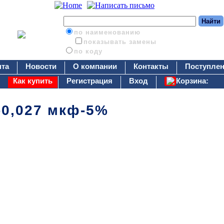
по наименованию
показывать замены
по коду
нта
Новости
О компании
Контакты
Поступлен
Как купить
Регистрация
Вход
Корзина:
-0,027 мкф-5%