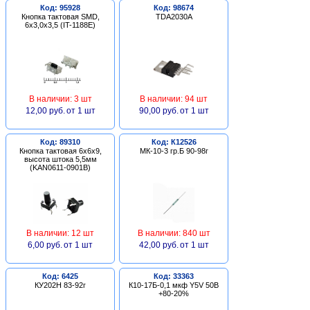
Код: 95928
Код: 98674
Кнопка тактовая SMD,
TDA2030A
6х3,0х3,5 (IT-1188E)
В наличии: 3 шт
В наличии: 94 шт
12,00 руб.
от 1 шт
90,00 руб.
от 1 шт
Код: 89310
Код: К12526
Кнопка тактовая 6х6х9,
МК-10-3 гр.Б 90-98г
высота штока 5,5мм
(KAN0611-0901B)
В наличии: 12 шт
В наличии: 840 шт
6,00 руб.
от 1 шт
42,00 руб.
от 1 шт
Код: 6425
Код: 33363
КУ202Н 83-92г
К10-17Б-0,1 мкф Y5V 50В
+80-20%