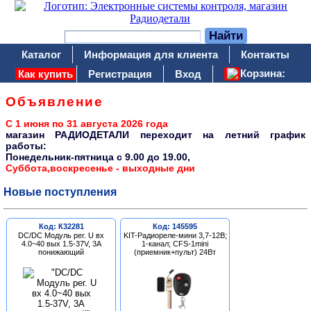
Каталог
Информация для клиента
Контакты
Корзина:
Как купить
Регистрация
Вход
Объявление
С 1 июня по 31 августа 2026 года
магазин РАДИОДЕТАЛИ переходит на летний график
работы:
Понедельник-пятница c 9.00 до 19.00,
Суббота,воскресенье - выходные дни
Новые поступления
Код: К32281
Код: 145595
DC/DC Модуль рег. U вх
KIT-Радиореле-мини 3,7-12В;
4.0~40 вых 1.5-37V, 3A
1-канал; CFS-1mini
понижающий
(приемник+пульт) 24Вт