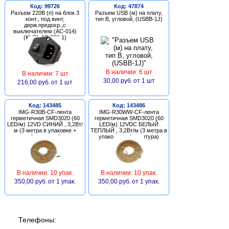
Код: 99726
Код: 47874
Разъем 220В (п) на блок 3
Разъем USB (м) на плату,
конт., под винт,
тип В, угловой, (USBB-1J)
держ.предохр.,с
выключателем (AC-014)
(KLS1-AS-303-1)
В наличии: 6 шт
В наличии: 7 шт
30,00 руб.
от 1 шт
216,00 руб.
от 1 шт
Код: 143485
Код: 143486
IMG-R30B-CF-лента
IMG-R30WW-CF-лента
герметичная SMD3020 (60
герметичная SMD3020 (60
LED/м) 12VD СИНИЙ , 3,2Вт/
LED/м) 12VDC БЕЛЫЙ
м (3 метра в упаковке +
ТЕПЛЫЙ , 3,2Вт/м (3 метра в
фурнитура)
упаковке + фурнитура)
В наличии: 10 упак.
В наличии: 10 упак.
350,00 руб.
от 1 упак.
350,00 руб.
от 1 упак.
Телефоны: