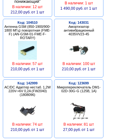
В наличии: 1 шт
В наличии: 12 шт
1 490,00 руб.
от 1 шт
212,00 руб.
от 1 шт
Код: 104510
Код: 143031
Антенна GSM (850-1900/900-
Амортизатор
1800 МГц) поворотная (FME-
антивибрационный
F) (AN-GSM-01-FME-F-
4035VV23-45
ROTARY)
В наличии: 57 шт
В наличии: 100 шт
210,00 руб.
от 1 шт
210,00 руб.
от 1 шт
Код: 142999
Код: 123699
AC/DC Адаптер нестаб. 1,2W
Микропереключатель DM1-
220V->6V 0,2A (FW2040)
02D-30G-G (125В, 1А)
(1808096)
В наличии: 74 шт
В наличии: 81 шт
210,00 руб.
от 1 шт
27,00 руб.
от 1 шт