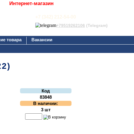
Интернет-магазин
+7 (342) 212-54-00
+79519262106
(Telegram)
ие товара
Вакансии
22)
Код
83848
В наличии:
3 шт