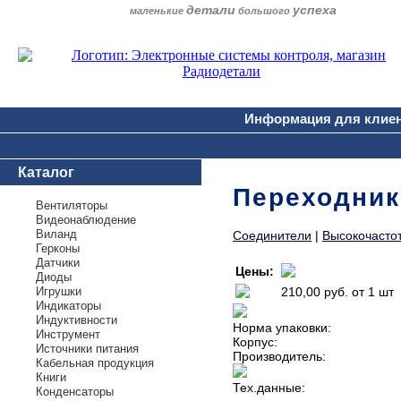
детали
успеха
маленькие
большого
Информация для клие
Каталог
Переходник 
Вентиляторы
Видеонаблюдение
Виланд
Соединители
|
Высокочасто
Герконы
Датчики
Цены:
Диоды
Игрушки
210,00 руб.
от 1 шт
Индикаторы
Индуктивности
Норма упаковки:
Инструмент
Корпус:
Источники питания
Производитель:
Кабельная продукция
Книги
Тех.данные:
Конденсаторы