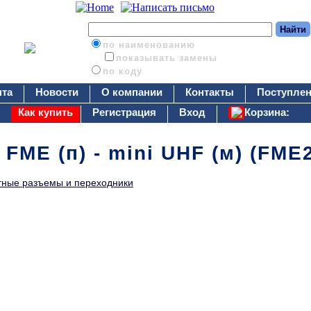
по наименованию
показывать замены
по коду
нта
Новости
О компании
Контакты
Поступлен
Как купить
Регистрация
Вход
Корзина:
FME (п) - mini UHF (м) (FME
тные разъемы и переходники