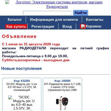
Каталог
Информация для клиента
Контакты
Корзина:
Как купить
Регистрация
Вход
Объявление
С 1 июня по 31 августа 2026 года
магазин РАДИОДЕТАЛИ переходит на летний график
работы:
Понедельник-пятница c 9.00 до 19.00,
Суббота,воскресенье - выходные дни
Новые поступления
Код: К32281
Код: 145595
DC/DC Модуль рег. U вх
KIT-Радиореле-мини 3,7-12В;
4.0~40 вых 1.5-37V, 3A
1-канал; CFS-1mini
понижающий
(приемник+пульт) 24Вт