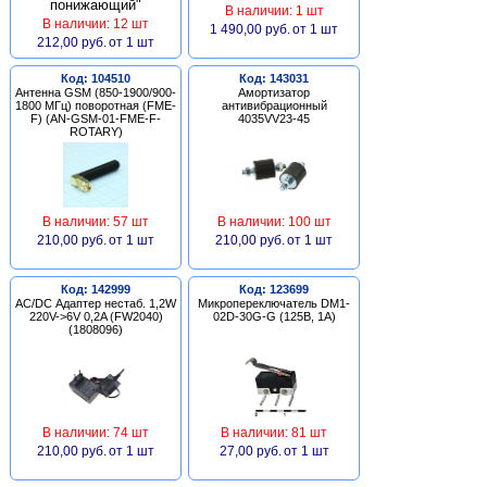
В наличии: 1 шт
В наличии: 12 шт
1 490,00 руб.
от 1 шт
212,00 руб.
от 1 шт
Код: 104510
Код: 143031
Антенна GSM (850-1900/900-
Амортизатор
1800 МГц) поворотная (FME-
антивибрационный
F) (AN-GSM-01-FME-F-
4035VV23-45
ROTARY)
В наличии: 57 шт
В наличии: 100 шт
210,00 руб.
от 1 шт
210,00 руб.
от 1 шт
Код: 142999
Код: 123699
AC/DC Адаптер нестаб. 1,2W
Микропереключатель DM1-
220V->6V 0,2A (FW2040)
02D-30G-G (125В, 1А)
(1808096)
В наличии: 74 шт
В наличии: 81 шт
210,00 руб.
от 1 шт
27,00 руб.
от 1 шт