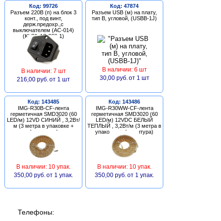
Код: 99726
Код: 47874
Разъем 220В (п) на блок 3
Разъем USB (м) на плату,
конт., под винт,
тип В, угловой, (USBB-1J)
держ.предохр.,с
выключателем (AC-014)
(KLS1-AS-303-1)
В наличии: 6 шт
В наличии: 7 шт
30,00 руб.
от 1 шт
216,00 руб.
от 1 шт
Код: 143485
Код: 143486
IMG-R30B-CF-лента
IMG-R30WW-CF-лента
герметичная SMD3020 (60
герметичная SMD3020 (60
LED/м) 12VD СИНИЙ , 3,2Вт/
LED/м) 12VDC БЕЛЫЙ
м (3 метра в упаковке +
ТЕПЛЫЙ , 3,2Вт/м (3 метра в
фурнитура)
упаковке + фурнитура)
В наличии: 10 упак.
В наличии: 10 упак.
350,00 руб.
от 1 упак.
350,00 руб.
от 1 упак.
Телефоны: