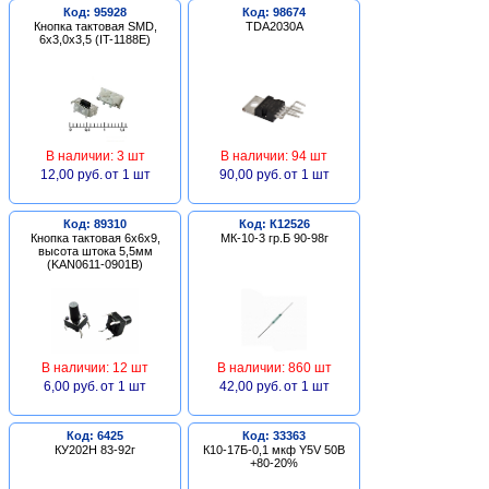
Код: 95928
Код: 98674
Кнопка тактовая SMD,
TDA2030A
6х3,0х3,5 (IT-1188E)
В наличии: 3 шт
В наличии: 94 шт
12,00 руб.
от 1 шт
90,00 руб.
от 1 шт
Код: 89310
Код: К12526
Кнопка тактовая 6х6х9,
МК-10-3 гр.Б 90-98г
высота штока 5,5мм
(KAN0611-0901B)
В наличии: 12 шт
В наличии: 860 шт
6,00 руб.
от 1 шт
42,00 руб.
от 1 шт
Код: 6425
Код: 33363
КУ202Н 83-92г
К10-17Б-0,1 мкф Y5V 50В
+80-20%