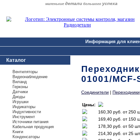
детали
успеха
маленькие
большого
Информация для клие
Каталог
Переходник 
Вентиляторы
01001/MCF-
Видеонаблюдение
Виланд
Герконы
Датчики
Соединители
|
Переходники
Диоды
Игрушки
Цены:
Индикаторы
Индуктивности
160,30 руб.
от 250 
Инструмент
169,40 руб.
от 150 
Источники питания
178,30 руб.
от 50 шт
Кабельная продукция
Книги
214,30 руб.
от 25 шт
Конденсаторы