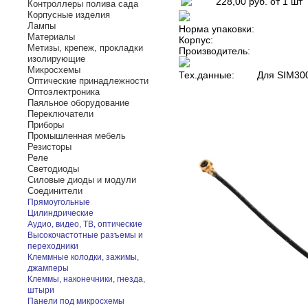
228,00 руб.
от 1 шт
Контроллеры полива сада
Корпусные изделия
Лампы
Норма упаковки:
Материалы
Корпус:
Метизы, крепеж, прокладки
Производитель:
изолирующие
Микросхемы
Тех.данные:
Для SIM300
Оптические принадлежности
Оптоэлектроника
Паяльное оборудование
Переключатели
Приборы
Промышленная мебель
Резисторы
Реле
Светодиоды
Силовые диоды и модули
Соединители
Прямоугольные
Цилиндрические
Аудио, видео, ТВ, оптические
Высокочастотные разъемы и
переходники
Клеммные колодки, зажимы,
джамперы
Клеммы, наконечники, гнезда,
штыри
Панели под микросхемы