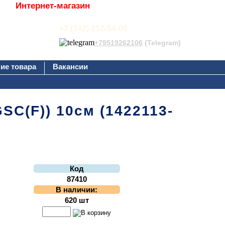
Интернет-магазин
+7 (342) 212-54-00
+79519262106
(Telegram)
ие товара
Вакансии
SC(F)) 10см (1422113-
Код
87410
В наличии:
620 шт