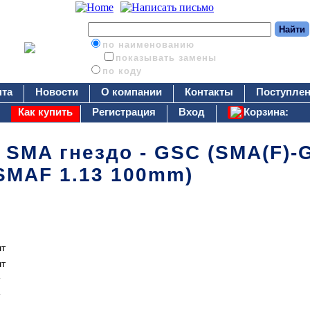
по наименованию
показывать замены
по коду
нта
Новости
О компании
Контакты
Поступлен
Как купить
Регистрация
Вход
Корзина:
SMA гнездо - GSC (SMA(F)-G
SMAF 1.13 100mm)
шт
шт