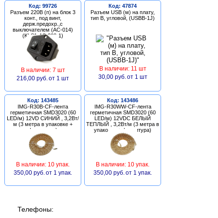
Код: 99726
Код: 47874
Разъем 220В (п) на блок 3
Разъем USB (м) на плату,
конт., под винт,
тип В, угловой, (USBB-1J)
держ.предохр.,с
выключателем (AC-014)
(KLS1-AS-303-1)
В наличии: 11 шт
В наличии: 7 шт
30,00 руб.
от 1 шт
216,00 руб.
от 1 шт
Код: 143485
Код: 143486
IMG-R30B-CF-лента
IMG-R30WW-CF-лента
герметичная SMD3020 (60
герметичная SMD3020 (60
LED/м) 12VD СИНИЙ , 3,2Вт/
LED/м) 12VDC БЕЛЫЙ
м (3 метра в упаковке +
ТЕПЛЫЙ , 3,2Вт/м (3 метра в
фурнитура)
упаковке + фурнитура)
В наличии: 10 упак.
В наличии: 10 упак.
350,00 руб.
от 1 упак.
350,00 руб.
от 1 упак.
Телефоны: