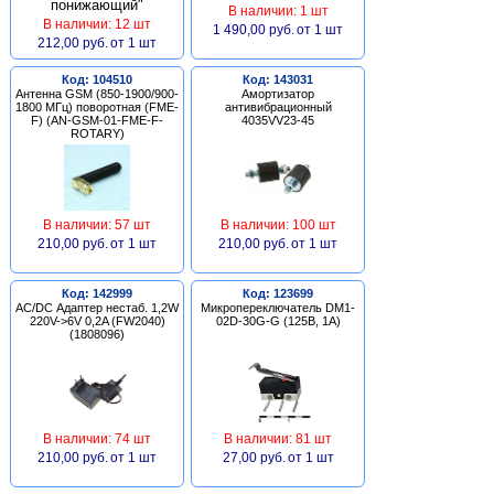
В наличии: 1 шт
В наличии: 12 шт
1 490,00 руб.
от 1 шт
212,00 руб.
от 1 шт
Код: 104510
Код: 143031
Антенна GSM (850-1900/900-
Амортизатор
1800 МГц) поворотная (FME-
антивибрационный
F) (AN-GSM-01-FME-F-
4035VV23-45
ROTARY)
В наличии: 57 шт
В наличии: 100 шт
210,00 руб.
от 1 шт
210,00 руб.
от 1 шт
Код: 142999
Код: 123699
AC/DC Адаптер нестаб. 1,2W
Микропереключатель DM1-
220V->6V 0,2A (FW2040)
02D-30G-G (125В, 1А)
(1808096)
В наличии: 74 шт
В наличии: 81 шт
210,00 руб.
от 1 шт
27,00 руб.
от 1 шт