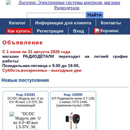
Каталог
Информация для клиента
Контакты
Корзина:
Как купить
Регистрация
Вход
Объявление
С 1 июня по 31 августа 2026 года
магазин РАДИОДЕТАЛИ переходит на летний график
работы:
Понедельник-пятница c 9.00 до 19.00,
Суббота,воскресенье - выходные дни
Новые поступления
Код: К32281
Код: 145595
DC/DC Модуль рег. U вх
KIT-Радиореле-мини 3,7-12В;
4.0~40 вых 1.5-37V, 3A
1-канал; CFS-1mini
понижающий
(приемник+пульт) 24Вт