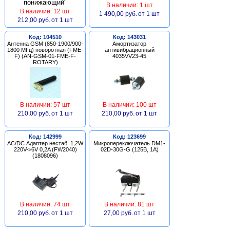
В наличии: 1 шт
В наличии: 12 шт
1 490,00 руб.
от 1 шт
212,00 руб.
от 1 шт
Код: 104510
Код: 143031
Антенна GSM (850-1900/900-
Амортизатор
1800 МГц) поворотная (FME-
антивибрационный
F) (AN-GSM-01-FME-F-
4035VV23-45
ROTARY)
В наличии: 57 шт
В наличии: 100 шт
210,00 руб.
от 1 шт
210,00 руб.
от 1 шт
Код: 142999
Код: 123699
AC/DC Адаптер нестаб. 1,2W
Микропереключатель DM1-
220V->6V 0,2A (FW2040)
02D-30G-G (125В, 1А)
(1808096)
В наличии: 74 шт
В наличии: 81 шт
210,00 руб.
от 1 шт
27,00 руб.
от 1 шт