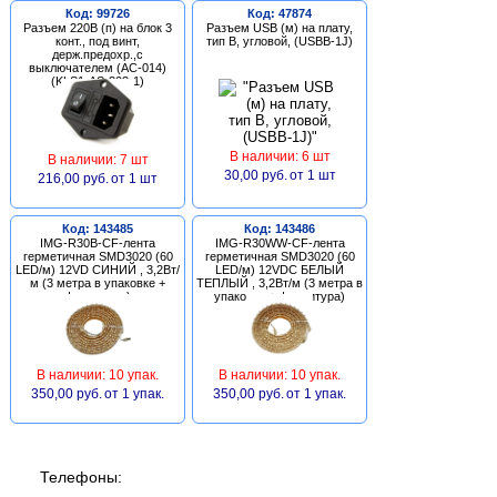
Код: 99726
Код: 47874
Разъем 220В (п) на блок 3
Разъем USB (м) на плату,
конт., под винт,
тип В, угловой, (USBB-1J)
держ.предохр.,с
выключателем (AC-014)
(KLS1-AS-303-1)
В наличии: 6 шт
В наличии: 7 шт
30,00 руб.
от 1 шт
216,00 руб.
от 1 шт
Код: 143485
Код: 143486
IMG-R30B-CF-лента
IMG-R30WW-CF-лента
герметичная SMD3020 (60
герметичная SMD3020 (60
LED/м) 12VD СИНИЙ , 3,2Вт/
LED/м) 12VDC БЕЛЫЙ
м (3 метра в упаковке +
ТЕПЛЫЙ , 3,2Вт/м (3 метра в
фурнитура)
упаковке + фурнитура)
В наличии: 10 упак.
В наличии: 10 упак.
350,00 руб.
от 1 упак.
350,00 руб.
от 1 упак.
Телефоны: