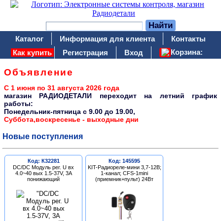
Каталог
Информация для клиента
Контакты
Корзина:
Как купить
Регистрация
Вход
Объявление
С 1 июня по 31 августа 2026 года
магазин РАДИОДЕТАЛИ переходит на летний график
работы:
Понедельник-пятница c 9.00 до 19.00,
Суббота,воскресенье - выходные дни
Новые поступления
Код: К32281
Код: 145595
DC/DC Модуль рег. U вх
KIT-Радиореле-мини 3,7-12В;
4.0~40 вых 1.5-37V, 3A
1-канал; CFS-1mini
понижающий
(приемник+пульт) 24Вт