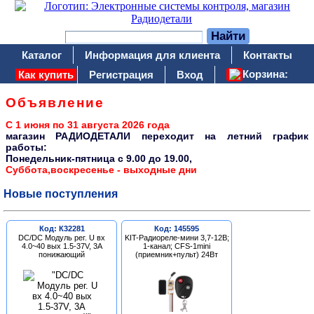
Каталог
Информация для клиента
Контакты
Корзина:
Как купить
Регистрация
Вход
Объявление
С 1 июня по 31 августа 2026 года
магазин РАДИОДЕТАЛИ переходит на летний график
работы:
Понедельник-пятница c 9.00 до 19.00,
Суббота,воскресенье - выходные дни
Новые поступления
Код: К32281
Код: 145595
DC/DC Модуль рег. U вх
KIT-Радиореле-мини 3,7-12В;
4.0~40 вых 1.5-37V, 3A
1-канал; CFS-1mini
понижающий
(приемник+пульт) 24Вт