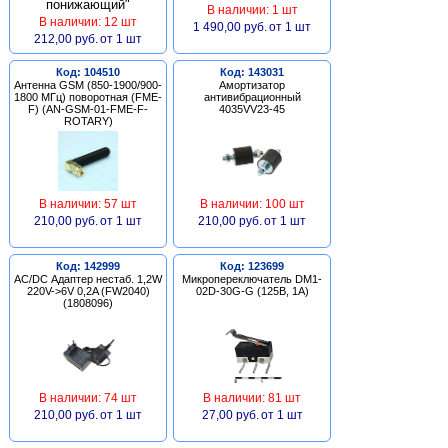
В наличии: 1 шт
В наличии: 12 шт
1 490,00 руб.
от 1 шт
212,00 руб.
от 1 шт
Код: 104510
Код: 143031
Антенна GSM (850-1900/900-
Амортизатор
1800 МГц) поворотная (FME-
антивибрационный
F) (AN-GSM-01-FME-F-
4035VV23-45
ROTARY)
В наличии: 57 шт
В наличии: 100 шт
210,00 руб.
от 1 шт
210,00 руб.
от 1 шт
Код: 142999
Код: 123699
AC/DC Адаптер нестаб. 1,2W
Микропереключатель DM1-
220V->6V 0,2A (FW2040)
02D-30G-G (125В, 1А)
(1808096)
В наличии: 74 шт
В наличии: 81 шт
210,00 руб.
от 1 шт
27,00 руб.
от 1 шт