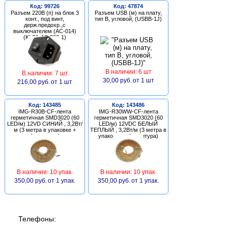
Код: 99726
Код: 47874
Разъем 220В (п) на блок 3
Разъем USB (м) на плату,
конт., под винт,
тип В, угловой, (USBB-1J)
держ.предохр.,с
выключателем (AC-014)
(KLS1-AS-303-1)
В наличии: 6 шт
В наличии: 7 шт
30,00 руб.
от 1 шт
216,00 руб.
от 1 шт
Код: 143485
Код: 143486
IMG-R30B-CF-лента
IMG-R30WW-CF-лента
герметичная SMD3020 (60
герметичная SMD3020 (60
LED/м) 12VD СИНИЙ , 3,2Вт/
LED/м) 12VDC БЕЛЫЙ
м (3 метра в упаковке +
ТЕПЛЫЙ , 3,2Вт/м (3 метра в
фурнитура)
упаковке + фурнитура)
В наличии: 10 упак.
В наличии: 10 упак.
350,00 руб.
от 1 упак.
350,00 руб.
от 1 упак.
Телефоны: