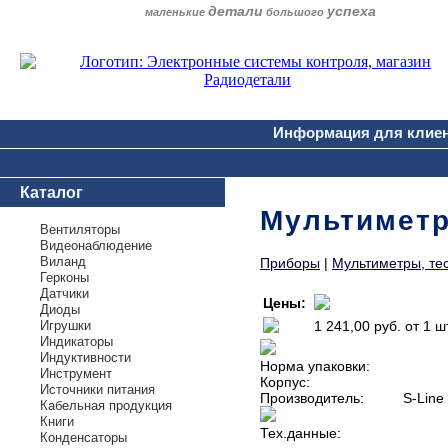
детали
успеха
маленькие
большого
Информация для клие
Каталог
Мультиметр
Вентиляторы
Видеонаблюдение
Виланд
Приборы
|
Мультиметры, те
Герконы
Датчики
Цены:
Диоды
Игрушки
1 241,00 руб.
от 1 ш
Индикаторы
Индуктивности
Норма упаковки:
Инструмент
Корпус:
Источники питания
Производитель:
S-Line
Кабельная продукция
Книги
Тех.данные:
Конденсаторы