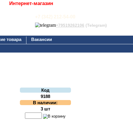
Интернет-магазин
+7 (342) 212-54-00
+79519262106
(Telegram)
ие товара
Вакансии
Код
9188
В наличии:
3 шт