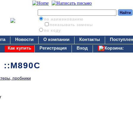
по наименованию
показывать замены
по коду
нта
Новости
О компании
Контакты
Поступлен
Как купить
Регистрация
Вход
Корзина:
 ::M890C
стеры, пробники
т