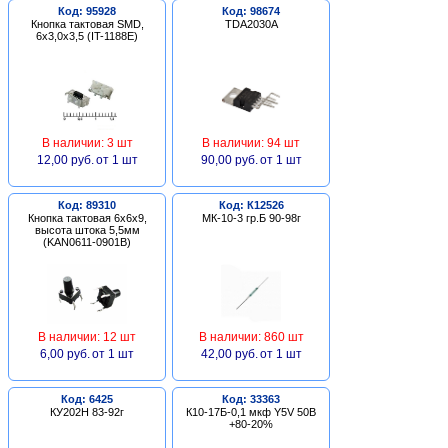
Код: 95928
Код: 98674
Кнопка тактовая SMD,
TDA2030A
6х3,0х3,5 (IT-1188E)
В наличии: 3 шт
В наличии: 94 шт
12,00 руб.
от 1 шт
90,00 руб.
от 1 шт
Код: 89310
Код: К12526
Кнопка тактовая 6х6х9,
МК-10-3 гр.Б 90-98г
высота штока 5,5мм
(KAN0611-0901B)
В наличии: 12 шт
В наличии: 860 шт
6,00 руб.
от 1 шт
42,00 руб.
от 1 шт
Код: 6425
Код: 33363
КУ202Н 83-92г
К10-17Б-0,1 мкф Y5V 50В
+80-20%