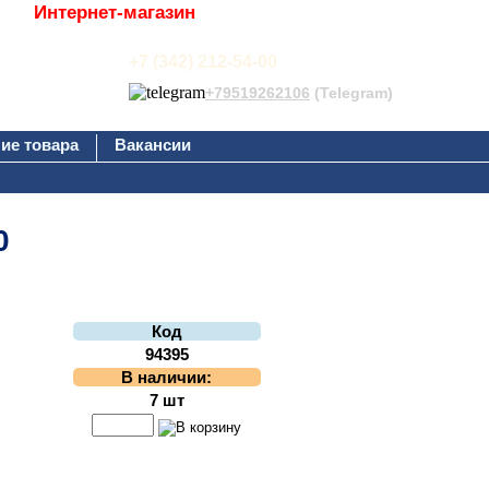
Интернет-магазин
+7 (342) 212-54-00
+79519262106
(Telegram)
ие товара
Вакансии
0
Код
94395
В наличии:
7 шт