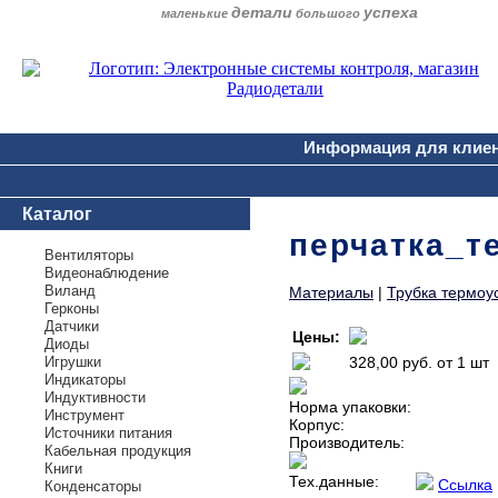
детали
успеха
маленькие
большого
Информация для клие
Каталог
перчатка_т
Вентиляторы
Видеонаблюдение
Виланд
Материалы
|
Трубка термоу
Герконы
Датчики
Цены:
Диоды
Игрушки
328,00 руб.
от 1 шт
Индикаторы
Индуктивности
Норма упаковки:
Инструмент
Корпус:
Источники питания
Производитель:
Кабельная продукция
Книги
Тех.данные:
Ссылка
Конденсаторы