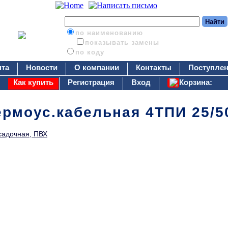
по наименованию
показывать замены
по коду
нта
Новости
О компании
Контакты
Поступлен
Как купить
Регистрация
Вход
Корзина:
ермоус.кабельная 4ТПИ 25/5
садочная, ПВХ