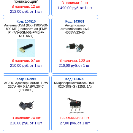
В наличии: 1 шт
В наличии: 12 шт
1 490,00 руб.
от 1 шт
212,00 руб.
от 1 шт
Код: 104510
Код: 143031
Антенна GSM (850-1900/900-
Амортизатор
1800 МГц) поворотная (FME-
антивибрационный
F) (AN-GSM-01-FME-F-
4035VV23-45
ROTARY)
В наличии: 57 шт
В наличии: 100 шт
210,00 руб.
от 1 шт
210,00 руб.
от 1 шт
Код: 142999
Код: 123699
AC/DC Адаптер нестаб. 1,2W
Микропереключатель DM1-
220V->6V 0,2A (FW2040)
02D-30G-G (125В, 1А)
(1808096)
В наличии: 74 шт
В наличии: 81 шт
210,00 руб.
от 1 шт
27,00 руб.
от 1 шт