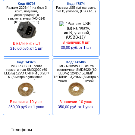
Код: 99726
Код: 47874
Разъем 220В (п) на блок 3
Разъем USB (м) на плату,
конт., под винт,
тип В, угловой, (USBB-1J)
держ.предохр.,с
выключателем (AC-014)
(KLS1-AS-303-1)
В наличии: 6 шт
В наличии: 7 шт
30,00 руб.
от 1 шт
216,00 руб.
от 1 шт
Код: 143485
Код: 143486
IMG-R30B-CF-лента
IMG-R30WW-CF-лента
герметичная SMD3020 (60
герметичная SMD3020 (60
LED/м) 12VD СИНИЙ , 3,2Вт/
LED/м) 12VDC БЕЛЫЙ
м (3 метра в упаковке +
ТЕПЛЫЙ , 3,2Вт/м (3 метра в
фурнитура)
упаковке + фурнитура)
В наличии: 10 упак.
В наличии: 10 упак.
350,00 руб.
от 1 упак.
350,00 руб.
от 1 упак.
Телефоны: