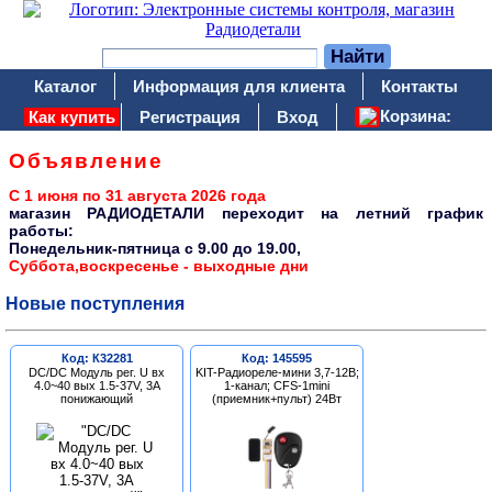
Каталог
Информация для клиента
Контакты
Корзина:
Как купить
Регистрация
Вход
Объявление
С 1 июня по 31 августа 2026 года
магазин РАДИОДЕТАЛИ переходит на летний график
работы:
Понедельник-пятница c 9.00 до 19.00,
Суббота,воскресенье - выходные дни
Новые поступления
Код: К32281
Код: 145595
DC/DC Модуль рег. U вх
KIT-Радиореле-мини 3,7-12В;
4.0~40 вых 1.5-37V, 3A
1-канал; CFS-1mini
понижающий
(приемник+пульт) 24Вт