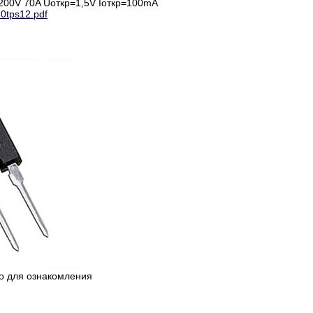
200V 70A Uоткр=1,5V Iоткр=100mA
70tps12.pdf
ко для ознакомления