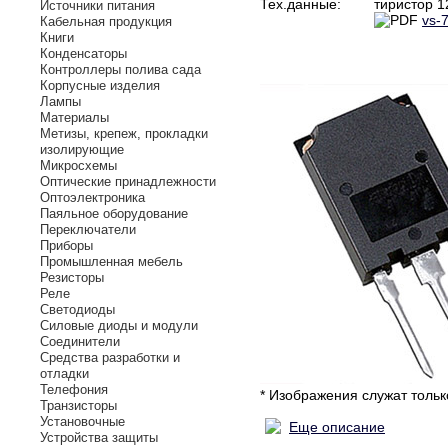
Тех.данные:
тиристор 1
Источники питания
vs-
Кабельная продукция
Книги
Конденсаторы
Контроллеры полива сада
Корпусные изделия
Лампы
Материалы
Метизы, крепеж, прокладки
изолирующие
Микросхемы
Оптические принадлежности
Оптоэлектроника
Паяльное оборудование
Переключатели
Приборы
Промышленная мебель
Резисторы
Реле
Светодиоды
Силовые диоды и модули
Соединители
Средства разработки и
отладки
Телефония
* Изображения служат толь
Транзисторы
Установочные
Еще описание
Устройства защиты