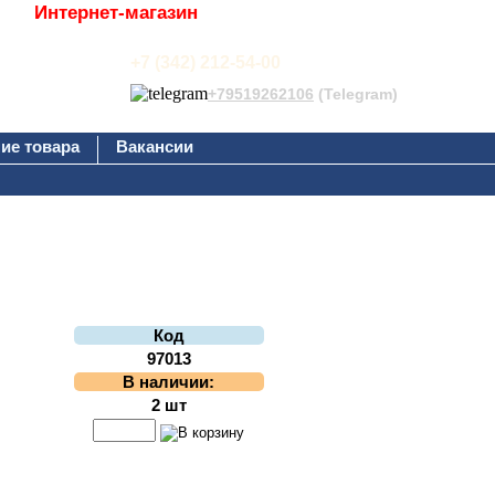
Интернет-магазин
+7 (342) 212-54-00
+79519262106
(Telegram)
ие товара
Вакансии
Код
97013
В наличии:
2 шт