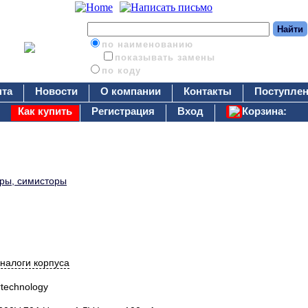
по наименованию
показывать замены
по коду
нта
Новости
О компании
Контакты
Поступлен
Как купить
Регистрация
Вход
Корзина:
оры, симисторы
налоги корпуса
rtechnology