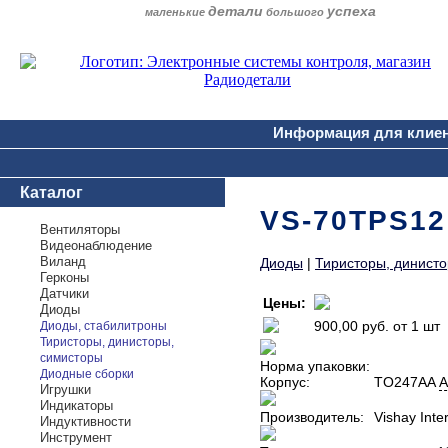
детали
успеха
маленькие
большого
Информация для клие
Каталог
VS-70TPS12
Вентиляторы
Видеонаблюдение
Виланд
Диоды
|
Тиристоры, динист
Герконы
Датчики
Цены:
Диоды
900,00 руб.
от 1 шт
Диоды, стабилитроны
Тиристоры, динисторы,
симисторы
Норма упаковки:
Диодные сборки
Корпус:
TO247AA
А
Игрушки
Индикаторы
Производитель:
Vishay Inte
Индуктивности
Инструмент