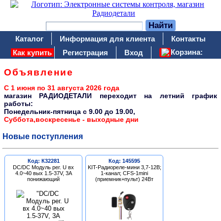
Каталог
Информация для клиента
Контакты
Корзина:
Как купить
Регистрация
Вход
Объявление
С 1 июня по 31 августа 2026 года
магазин РАДИОДЕТАЛИ переходит на летний график
работы:
Понедельник-пятница c 9.00 до 19.00,
Суббота,воскресенье - выходные дни
Новые поступления
Код: К32281
Код: 145595
DC/DC Модуль рег. U вх
KIT-Радиореле-мини 3,7-12В;
4.0~40 вых 1.5-37V, 3A
1-канал; CFS-1mini
понижающий
(приемник+пульт) 24Вт