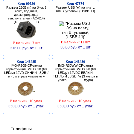
Код: 99726
Код: 47874
Разъем 220В (п) на блок 3
Разъем USB (м) на плату,
конт., под винт,
тип В, угловой, (USBB-1J)
держ.предохр.,с
выключателем (AC-014)
(KLS1-AS-303-1)
В наличии: 11 шт
В наличии: 7 шт
30,00 руб.
от 1 шт
216,00 руб.
от 1 шт
Код: 143485
Код: 143486
IMG-R30B-CF-лента
IMG-R30WW-CF-лента
герметичная SMD3020 (60
герметичная SMD3020 (60
LED/м) 12VD СИНИЙ , 3,2Вт/
LED/м) 12VDC БЕЛЫЙ
м (3 метра в упаковке +
ТЕПЛЫЙ , 3,2Вт/м (3 метра в
фурнитура)
упаковке + фурнитура)
В наличии: 10 упак.
В наличии: 10 упак.
350,00 руб.
от 1 упак.
350,00 руб.
от 1 упак.
Телефоны: