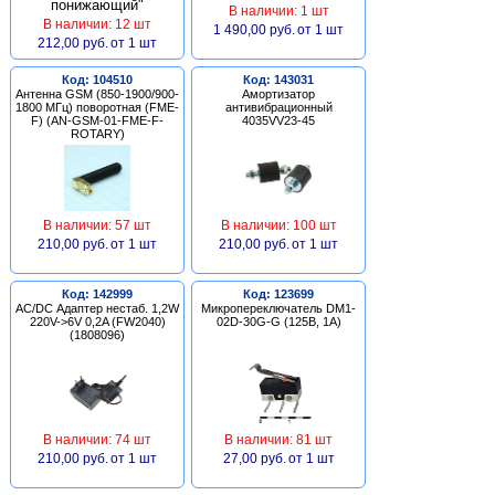
В наличии: 1 шт
В наличии: 12 шт
1 490,00 руб.
от 1 шт
212,00 руб.
от 1 шт
Код: 104510
Код: 143031
Антенна GSM (850-1900/900-
Амортизатор
1800 МГц) поворотная (FME-
антивибрационный
F) (AN-GSM-01-FME-F-
4035VV23-45
ROTARY)
В наличии: 57 шт
В наличии: 100 шт
210,00 руб.
от 1 шт
210,00 руб.
от 1 шт
Код: 142999
Код: 123699
AC/DC Адаптер нестаб. 1,2W
Микропереключатель DM1-
220V->6V 0,2A (FW2040)
02D-30G-G (125В, 1А)
(1808096)
В наличии: 74 шт
В наличии: 81 шт
210,00 руб.
от 1 шт
27,00 руб.
от 1 шт