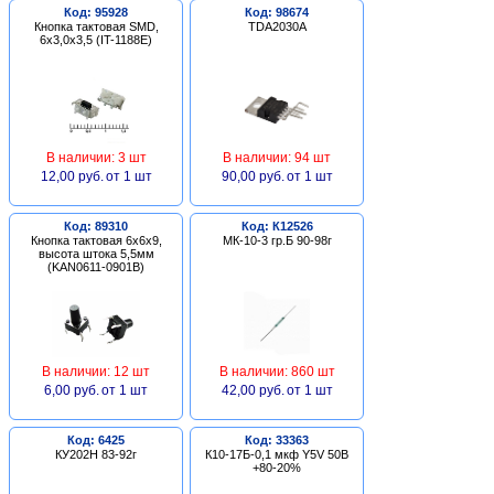
Код: 95928
Код: 98674
Кнопка тактовая SMD,
TDA2030A
6х3,0х3,5 (IT-1188E)
В наличии: 3 шт
В наличии: 94 шт
12,00 руб.
от 1 шт
90,00 руб.
от 1 шт
Код: 89310
Код: К12526
Кнопка тактовая 6х6х9,
МК-10-3 гр.Б 90-98г
высота штока 5,5мм
(KAN0611-0901B)
В наличии: 12 шт
В наличии: 860 шт
6,00 руб.
от 1 шт
42,00 руб.
от 1 шт
Код: 6425
Код: 33363
КУ202Н 83-92г
К10-17Б-0,1 мкф Y5V 50В
+80-20%