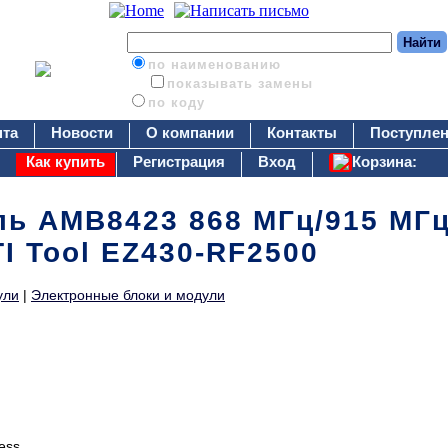
по наименованию
показывать замены
по коду
нта
Новости
О компании
Контакты
Поступлен
Как купить
Регистрация
Вход
Корзина:
ь AMB8423 868 МГц/915 МГц
I Tool EZ430-RF2500
ули
|
Электронные блоки и модули
ess