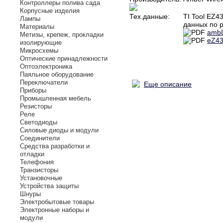
Контроллеры полива сада
Корпусные изделия
Тех.данные:
TI Tool EZ
Лампы
данных по р
Материалы
amb8
Метизы, крепеж, прокладки
eZ43
изолирующие
Микросхемы
Оптические принадлежности
Оптоэлектроника
Паяльное оборудование
Переключатели
Еще описание
Приборы
Промышленная мебель
Резисторы
Реле
Светодиоды
Силовые диоды и модули
Соединители
Средства разработки и
отладки
Телефония
Транзисторы
Установочные
Устройства защиты
Шнуры
Электробытовые товары
Электронные наборы и
модули