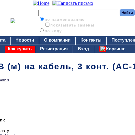
по наименованию
показывать замены
по коду
нта
Новости
О компании
Контакты
Поступлен
Как купить
Регистрация
Вход
Корзина:
 (м) на кабель, 3 конт. (AC
ания
nic
плату