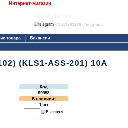
Интернет-магазин
+7 (342) 212-54-00
+79519262106
(Telegram)
ие товара
Вакансии
-102) (KLS1-ASS-201) 10А
Код
99958
В наличии:
1 шт