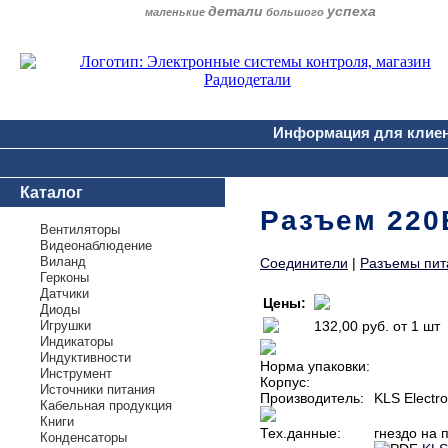
детали
успеха
маленькие
большого
Информация для клие
Каталог
Разъем 220В
Вентиляторы
Видеонаблюдение
Виланд
Соединители
|
Разъемы пит
Герконы
Датчики
Цены:
Диоды
Игрушки
132,00 руб.
от 1 шт
Индикаторы
Индуктивности
Норма упаковки:
Инструмент
Корпус:
Источники питания
Производитель:
KLS Electro
Кабельная продукция
Книги
Тех.данные:
гнездо на 
Конденсаторы