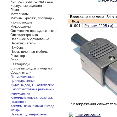
KLS
Контроллеры полива сада
Корпусные изделия
Лампы
Материалы
Возможная замена.
За вы
Метизы, крепеж, прокладки
Код
изолирующие
91901
Разъем 220В (м) на
Микросхемы
Оптические принадлежности
Оптоэлектроника
Паяльное оборудование
Переключатели
Приборы
Промышленная мебель
Резисторы
Реле
Светодиоды
Силовые диоды и модули
Соединители
Прямоугольные
Цилиндрические
Аудио, видео, ТВ, оптические
Высокочастотные разъемы и
переходники
Клеммные колодки, зажимы,
джамперы
* Изображения служат тол
Клеммы, наконечники, гнезда,
штыри
Панели под микросхемы
Еще описание