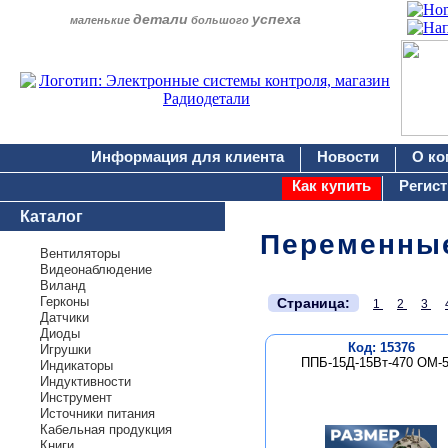
детали
успеха
маленькие
большого
Информация для клиента
Новости
О ко
Как купить
Регис
Каталог
Переменные
Вентиляторы
Видеонаблюдение
Виланд
.
Герконы
Страница:
1
2
3
Датчики
Диоды
Код: 15376
Игрушки
ППБ-15Д-15Вт-470 ОМ-
Индикаторы
Индуктивности
Инструмент
Источники питания
Кабельная продукция
Книги