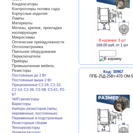
Конденсаторы
Контроллеры полива сада
Корпусные изделия
Лампы
Материалы
Метизы, крепеж, прокладки
изолирующие
Микросхемы
В наличии: 3 шт
Оптические принадлежности
168,00 руб.
от 1 шт
Оптоэлектроника
Паяльное оборудование
Переключатели
Приборы
Промышленная мебель
Резисторы
Код: 30967
Постоянные до 2 Вт
ППБ-25Д-25Вт-470 ОМ-
Постоянные выше 2 Вт
Прецизионные С2-29, С2-10,
С2-14, С2-36, С5-5В, С5-61, Р2-
67
ЧИП-резисторы
Варисторы
Наборы резисторов (чипы,
переменные, постоянные)
Переменные и подстроечные
Резисторные сборки
Тензорезисторы
Терморезисторы