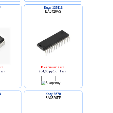
4
Код: 135116
BA3426AS
шт
В наличии: 7 шт
1 шт
204,00 руб.
от 1 шт
8
Код: 8570
P
BA3529FP