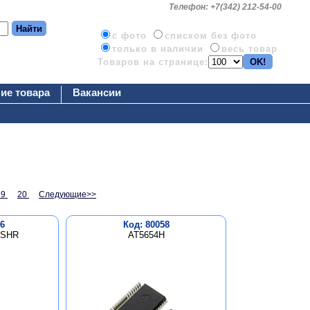
Телефон: +7(342) 212-54-00
c фото
списком без фото
только в наличии
весь товар
Товаров на странице:
ие товара
Вакансии
19
20
Следующие>>
6
Код: 80058
TSHR
AT5654H