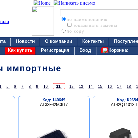
по наименованию
показывать замены
по коду
нта
Новости
О компании
Контакты
Поступлен
Как купить
Регистрация
Вход
Корзина:
ы импортные
11
4
5
6
7
8
9
10
12
13
14
15
16
17
18
Код: 140649
Код: К2654
AT32F425C8T7
AT42QT1012-