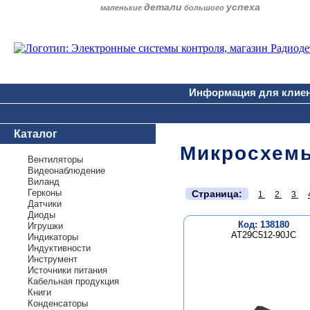
детали
успеха
маленькие
большого
Информация для клие
Каталог
Микросхем
Вентиляторы
Видеонаблюдение
Виланд
.
Герконы
Страница:
1
2
3
Датчики
Диоды
Код: 138180
Игрушки
AT29C512-90JC
Индикаторы
Индуктивности
Инструмент
Источники питания
Кабельная продукция
Книги
Конденсаторы