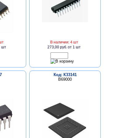
шт
В наличии: 4 шт
1 шт
273,00 руб.
от 1 шт
7
Код: К33141
B69000