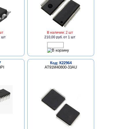
шт
В наличии: 2 шт
1 шт
210,00 руб.
от 1 шт
7
Код: К22964
8PI
AT91M40800-33AU