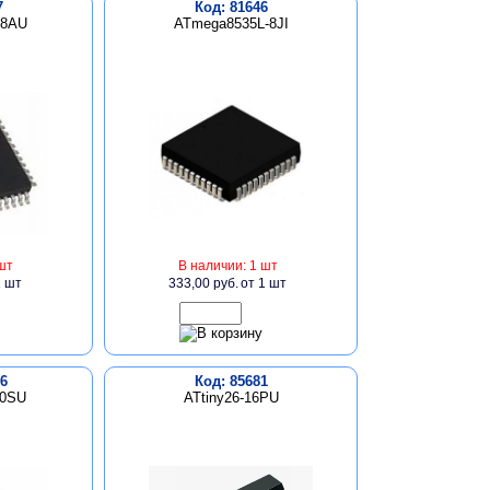
7
Код: 81646
-8AU
ATmega8535L-8JI
шт
В наличии: 1 шт
1 шт
333,00 руб.
от 1 шт
6
Код: 85681
20SU
ATtiny26-16PU