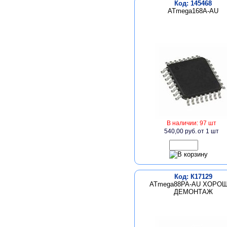
Код: 145468
ATmega168A-AU
В наличии: 97 шт
540,00 руб.
от 1 шт
Код: К17129
ATmega88PA-AU ХОРО
ДЕМОНТАЖ