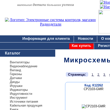
детали
успеха
маленькие
большого
Информация для клиента
Новости
О ко
Как купить
Регис
Каталог
Микросхем
Вентиляторы
Видеонаблюдение
Виланд
.
Герконы
Страница:
1
2
3
Датчики
Диоды
Код: К12262
Игрушки
CP2103-GMR
Индикаторы
Индуктивности
Инструмент
Источники питания
Кабельная продукция
Книги