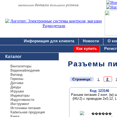
детали
успеха
маленькие
большого
Информация для клиента
Новости
О ко
Как купить
Регис
Каталог
Разъемы пи
Вентиляторы
Видеонаблюдение
Виланд
.
Герконы
Страница:
2
1
Датчики
Диоды
Код: 123146
Игрушки
Разъем питания 2 конт. (м) ш
Индикаторы
(HU-2) с проводом 2х0,12, L
Индуктивности
Инструмент
Источники питания
Кабельная продукция
Книги