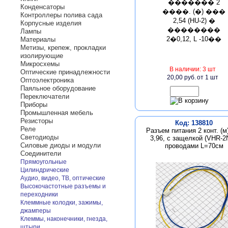
Конденсаторы
Контроллеры полива сада
Корпусные изделия
Лампы
Материалы
Метизы, крепеж, прокладки
изолирующие
Микросхемы
В наличии: 3 шт
Оптические принадлежности
20,00 руб.
от 1 шт
Оптоэлектроника
Паяльное оборудование
Переключатели
Приборы
Промышленная мебель
Резисторы
Код: 138810
Реле
Разъем питания 2 конт. (м
Светодиоды
3,96, с защелкой (VHR-2
Силовые диоды и модули
проводами L=70см
Соединители
Прямоугольные
Цилиндрические
Аудио, видео, ТВ, оптические
Высокочастотные разъемы и
переходники
Клеммные колодки, зажимы,
джамперы
Клеммы, наконечники, гнезда,
штыри