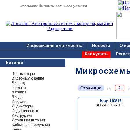
детали
успеха
маленькие
большого
Информация для клиента
Новости
О ко
Как купить
Регис
Каталог
Микросхем
Вентиляторы
Видеонаблюдение
Виланд
.
Герконы
Страница:
2
1
Датчики
Диоды
Код: 110819
Игрушки
AT29C512-70JC
Индикаторы
Индуктивности
Инструмент
Источники питания
Кабельная продукция
Книги