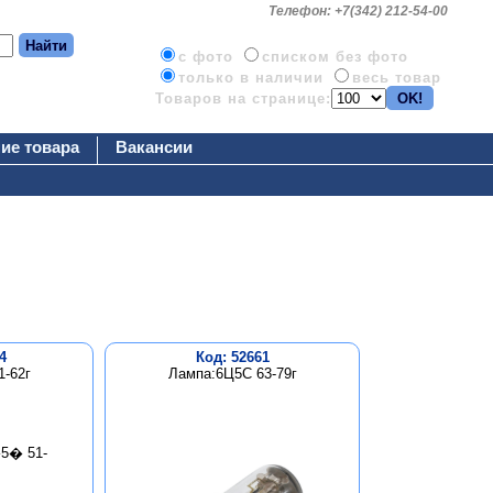
Телефон: +7(342) 212-54-00
c фото
списком без фото
только в наличии
весь товар
Товаров на странице:
ие товара
Вакансии
4
Код: 52661
-62г
Лампа:6Ц5С 63-79г