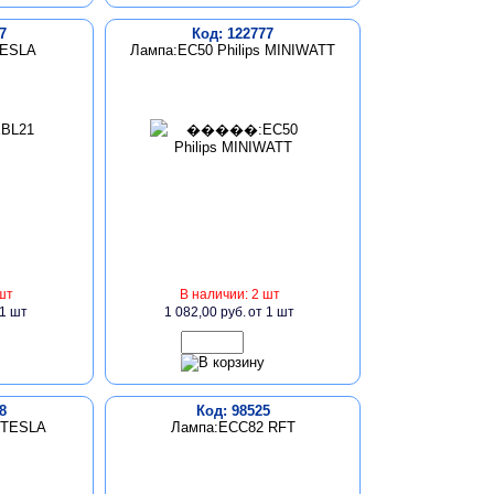
7
Код: 122777
TESLA
Лампа:EC50 Philips MINIWATT
шт
В наличии: 2 шт
 1 шт
1 082,00 руб.
от 1 шт
8
Код: 98525
 TESLA
Лампа:ECC82 RFT