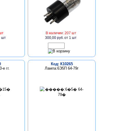
шт
В наличии: 207 шт
1 шт
300,00 руб.
от 1 шт
0
Код: К10265
-е гг.
Лампа:6Э5П 64-79г