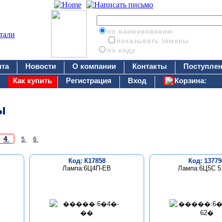
по наименованию
показывать замены
по коду
нта
Новости
О компании
Контакты
Поступлен
Как купить
Регистрация
Вход
Корзина:
ы
4
5
6
Код: К17858
Код: 13779
Лампа:6Ц4П-ЕВ
Лампа:6Ц5С 51