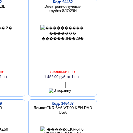
2
Код: 94432
К3Б
Электронно-лучевая
трубка:8ЛО29И
шт
В наличии: 1 шт
 1 шт
1 482,00 руб.
от 1 шт
9
Код: 146437
0
Лампа:CKR-6H6 VT-90 KEN-RAD
USA