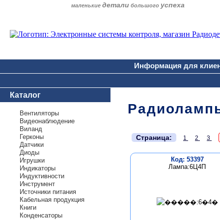
детали
успеха
маленькие
большого
Информация для клие
Каталог
Радиоламп
Вентиляторы
Видеонаблюдение
Виланд
.
Герконы
Страница:
1
2
3
Датчики
Диоды
Код: 53397
Игрушки
Лампа:6Ц4П
Индикаторы
Индуктивности
Инструмент
Источники питания
Кабельная продукция
Книги
Конденсаторы