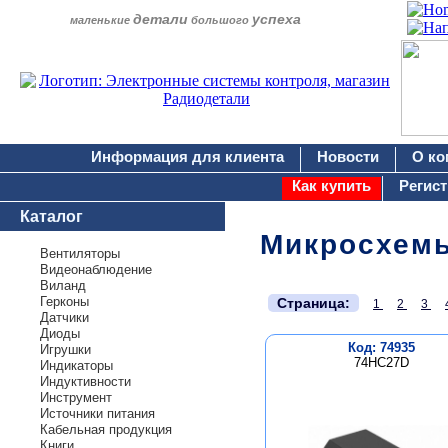
детали
успеха
маленькие
большого
Информация для клиента
Новости
О ко
Как купить
Регис
Каталог
Микросхем
Вентиляторы
Видеонаблюдение
Виланд
.
Герконы
Страница:
1
2
3
Датчики
Диоды
Код: 74935
Игрушки
74HC27D
Индикаторы
Индуктивности
Инструмент
Источники питания
Кабельная продукция
Книги