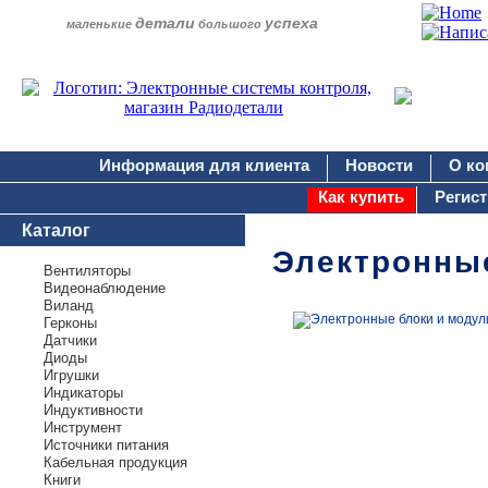
детали
успеха
маленькие
большого
Информация для клиента
Новости
О ко
Как купить
Регис
Каталог
Электронны
Вентиляторы
Видеонаблюдение
Виланд
Герконы
Датчики
Диоды
Игрушки
Индикаторы
Индуктивности
Инструмент
Источники питания
Кабельная продукция
Книги