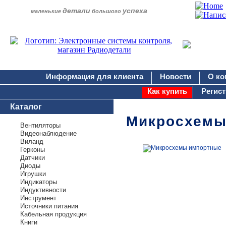
детали
успеха
маленькие
большого
Информация для клиента
Новости
О ко
Как купить
Регис
Каталог
Микросхем
Вентиляторы
Видеонаблюдение
Виланд
Герконы
Датчики
Диоды
Игрушки
Индикаторы
Индуктивности
Инструмент
Источники питания
Кабельная продукция
Книги