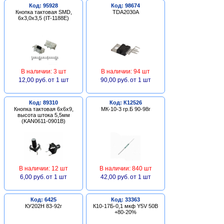
Код: 95928
Код: 98674
Кнопка тактовая SMD,
TDA2030A
6х3,0х3,5 (IT-1188E)
В наличии: 3 шт
В наличии: 94 шт
12,00 руб.
от 1 шт
90,00 руб.
от 1 шт
Код: 89310
Код: К12526
Кнопка тактовая 6х6х9,
МК-10-3 гр.Б 90-98г
высота штока 5,5мм
(KAN0611-0901B)
В наличии: 12 шт
В наличии: 840 шт
6,00 руб.
от 1 шт
42,00 руб.
от 1 шт
Код: 6425
Код: 33363
КУ202Н 83-92г
К10-17Б-0,1 мкф Y5V 50В
+80-20%