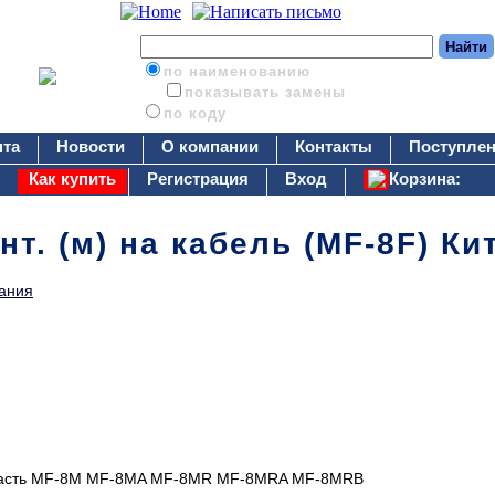
по наименованию
показывать замены
по коду
нта
Новости
О компании
Контакты
Поступлен
Как купить
Регистрация
Вход
Корзина:
онт. (м) на кабель (MF-8F) Ки
ания
часть MF-8M MF-8MA MF-8MR MF-8MRA MF-8MRB