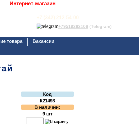
Интернет-магазин
+7 (342) 212-54-00
+79519262106
(Telegram)
ие товара
Вакансии
тай
Код
К21493
В наличии:
9 шт