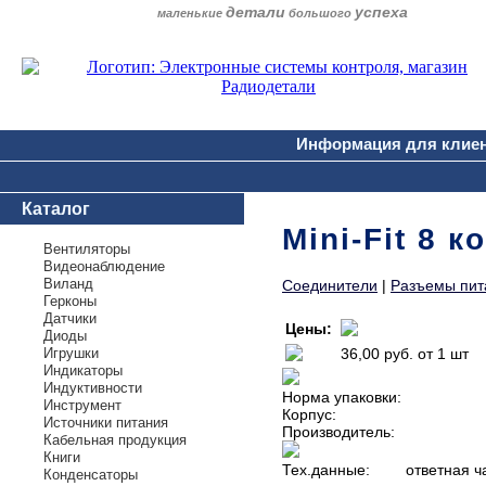
детали
успеха
маленькие
большого
Информация для клие
Каталог
Mini-Fit 8 к
Вентиляторы
Видеонаблюдение
Виланд
Соединители
|
Разъемы пит
Герконы
Датчики
Цены:
Диоды
Игрушки
36,00 руб.
от 1 шт
Индикаторы
Индуктивности
Норма упаковки:
Инструмент
Корпус:
Источники питания
Производитель:
Кабельная продукция
Книги
Тех.данные:
ответная 
Конденсаторы