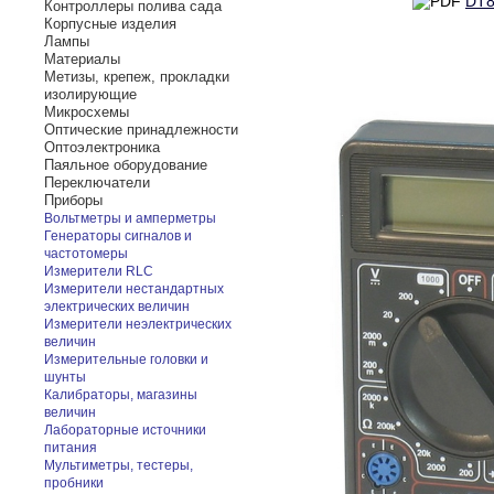
DT8
Контроллеры полива сада
Корпусные изделия
Лампы
Материалы
Метизы, крепеж, прокладки
изолирующие
Микросхемы
Оптические принадлежности
Оптоэлектроника
Паяльное оборудование
Переключатели
Приборы
Вольтметры и амперметры
Генераторы сигналов и
частотомеры
Измерители RLC
Измерители нестандартных
электрических величин
Измерители неэлектрических
величин
Измерительные головки и
шунты
Калибраторы, магазины
величин
Лабораторные источники
питания
Мультиметры, тестеры,
пробники