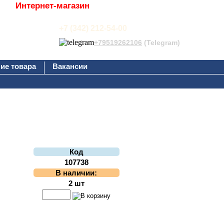
Интернет-магазин
+7 (342) 212-54-00
+79519262106
(Telegram)
ие товара
Вакансии
Код
107738
В наличии:
2 шт