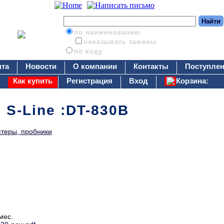
по наименованию
показывать замены
по коду
нта
Новости
О компании
Контакты
Поступлен
Как купить
Регистрация
Вход
Корзина:
 S-Line :DT-830B
стеры, пробники
мес.