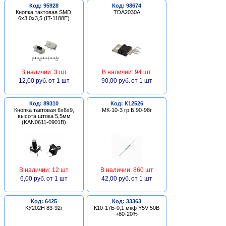
Код: 95928
Код: 98674
Кнопка тактовая SMD,
TDA2030A
6х3,0х3,5 (IT-1188E)
В наличии: 3 шт
В наличии: 94 шт
12,00 руб.
от 1 шт
90,00 руб.
от 1 шт
Код: 89310
Код: К12526
Кнопка тактовая 6х6х9,
МК-10-3 гр.Б 90-98г
высота штока 5,5мм
(KAN0611-0901B)
В наличии: 12 шт
В наличии: 860 шт
6,00 руб.
от 1 шт
42,00 руб.
от 1 шт
Код: 6425
Код: 33363
КУ202Н 83-92г
К10-17Б-0,1 мкф Y5V 50В
+80-20%