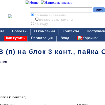
по наименованию
показывать замены
по коду
нта
Новости
О компании
Контакты
Поступлен
Как купить
Регистрация
Вход
Корзина:
 (п) на блок 3 конт., пайка 
ания
ronics (Shenzhen)