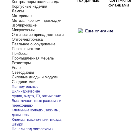
Тех.данные:
КОНТАКТЫ П
Контроллеры полива сада
фланцами
Корпусные изделия
Лампы
Материалы
Метизы, крепеж, прокладки
изолирующие
Микросхемы
Еще описание
Оптические принадлежности
Оптоэлектроника
Паяльное оборудование
Переключатели
Приборы
Промышленная мебель
Резисторы
Реле
Светодиоды
Силовые диоды и модули
Соединители
Прямоугольные
Цилиндрические
Аудио, видео, ТВ, оптические
Высокочастотные разъемы и
переходники
Клеммные колодки, зажимы,
джамперы
Клеммы, наконечники, гнезда,
штыри
Панели под микросхемы