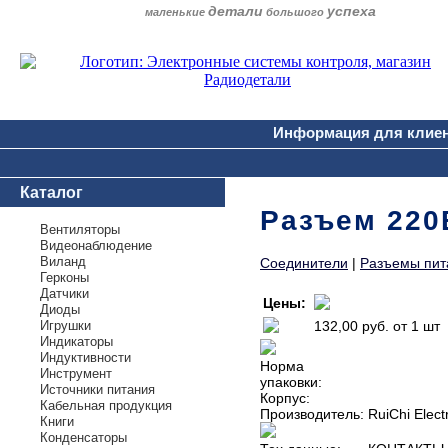
детали
успеха
маленькие
большого
Информация для клие
Каталог
Разъем 220В
Вентиляторы
Видеонаблюдение
Виланд
Соединители
|
Разъемы пит
Герконы
Датчики
Цены:
Диоды
Игрушки
132,00 руб.
от 1 шт
Индикаторы
Индуктивности
Норма
Инструмент
упаковки:
Источники питания
Корпус:
Кабельная продукция
Производитель:
RuiChi Elect
Книги
Конденсаторы