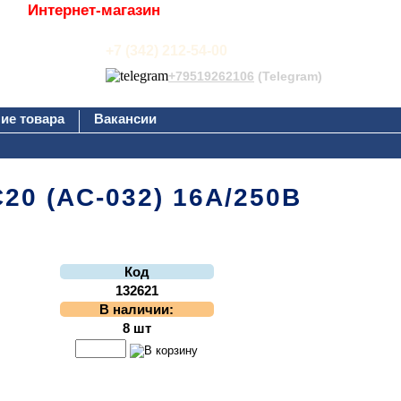
Интернет-магазин
+7 (342) 212-54-00
+79519262106
(Telegram)
ие товара
Вакансии
С20 (AC-032) 16А/250В
Код
132621
В наличии:
8 шт