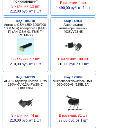
В наличии: 1 шт
В наличии: 12 шт
1 490,00 руб.
от 1 шт
212,00 руб.
от 1 шт
Код: 104510
Код: 143031
Антенна GSM (850-1900/900-
Амортизатор
1800 МГц) поворотная (FME-
антивибрационный
F) (AN-GSM-01-FME-F-
4035VV23-45
ROTARY)
В наличии: 57 шт
В наличии: 100 шт
210,00 руб.
от 1 шт
210,00 руб.
от 1 шт
Код: 142999
Код: 123699
AC/DC Адаптер нестаб. 1,2W
Микропереключатель DM1-
220V->6V 0,2A (FW2040)
02D-30G-G (125В, 1А)
(1808096)
В наличии: 74 шт
В наличии: 81 шт
210,00 руб.
от 1 шт
27,00 руб.
от 1 шт