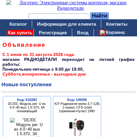
Каталог
Информация для клиента
Контакты
Корзина:
Как купить
Регистрация
Вход
Объявление
С 1 июня по 31 августа 2026 года
магазин РАДИОДЕТАЛИ переходит на летний график
работы:
Понедельник-пятница c 9.00 до 19.00,
Суббота,воскресенье - выходные дни
Новые поступления
Код: К32281
Код: 145595
DC/DC Модуль рег. U вх
KIT-Радиореле-мини 3,7-12В;
4.0~40 вых 1.5-37V, 3A
1-канал; CFS-1mini
понижающий
(приемник+пульт) 24Вт