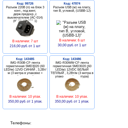
Код: 99726
Код: 47874
Разъем 220В (п) на блок 3
Разъем USB (м) на плату,
конт., под винт,
тип В, угловой, (USBB-1J)
держ.предохр.,с
выключателем (AC-014)
(KLS1-AS-303-1)
В наличии: 6 шт
В наличии: 7 шт
30,00 руб.
от 1 шт
216,00 руб.
от 1 шт
Код: 143485
Код: 143486
IMG-R30B-CF-лента
IMG-R30WW-CF-лента
герметичная SMD3020 (60
герметичная SMD3020 (60
LED/м) 12VD СИНИЙ , 3,2Вт/
LED/м) 12VDC БЕЛЫЙ
м (3 метра в упаковке +
ТЕПЛЫЙ , 3,2Вт/м (3 метра в
фурнитура)
упаковке + фурнитура)
В наличии: 10 упак.
В наличии: 10 упак.
350,00 руб.
от 1 упак.
350,00 руб.
от 1 упак.
Телефоны: