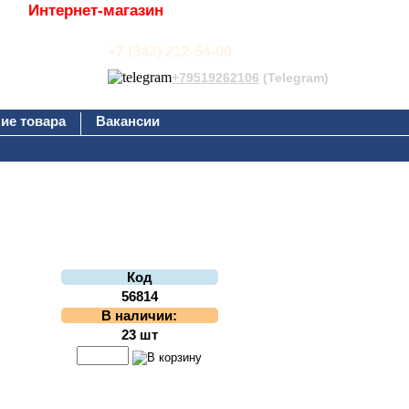
Интернет-магазин
+7 (342) 212-54-00
+79519262106
(Telegram)
ие товара
Вакансии
Код
56814
В наличии:
23 шт