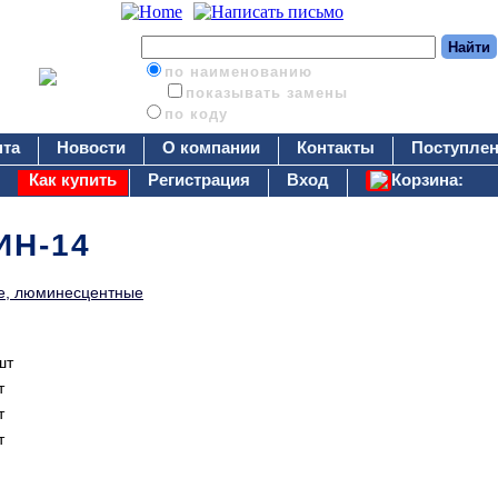
по наименованию
показывать замены
по коду
нта
Новости
О компании
Контакты
Поступлен
Как купить
Регистрация
Вход
Корзина:
ИН-14
е, люминесцентные
шт
т
т
т