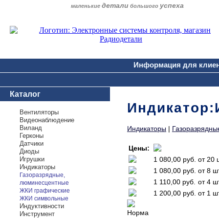
детали
успеха
маленькие
большого
Информация для клие
Каталог
Индикатор:
Вентиляторы
Видеонаблюдение
Виланд
Индикаторы
|
Газоразрядны
Герконы
Датчики
Цены:
Диоды
Игрушки
1 080,00 руб.
от 20 
Индикаторы
1 080,00 руб.
от 8 ш
Газоразрядные,
1 110,00 руб.
от 4 ш
люминесцентные
ЖКИ графические
1 200,00 руб.
от 1 ш
ЖКИ символьные
Индуктивности
Норма
Инструмент