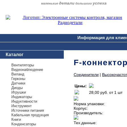
детали
успеха
маленькие
большого
Информация для клие
Каталог
F-коннекто
Вентиляторы
Видеонаблюдение
Виланд
Соединители
|
Высокочасто
Герконы
Датчики
Цены:
Диоды
Игрушки
28,00 руб.
от 1 шт
Индикаторы
Индуктивности
Норма упаковки:
Инструмент
Корпус:
Источники питания
Производитель:
Кабельная продукция
Книги
Тех.данные:
Конденсаторы