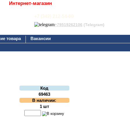
Интернет-магазин
+7 (342) 212-54-00
+79519262106
(Telegram)
ие товара
Вакансии
Код
69463
В наличии:
1 шт