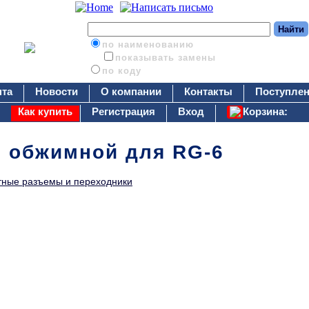
по наименованию
показывать замены
по коду
нта
Новости
О компании
Контакты
Поступлен
Как купить
Регистрация
Вход
Корзина:
р обжимной для RG-6
тные разъемы и переходники