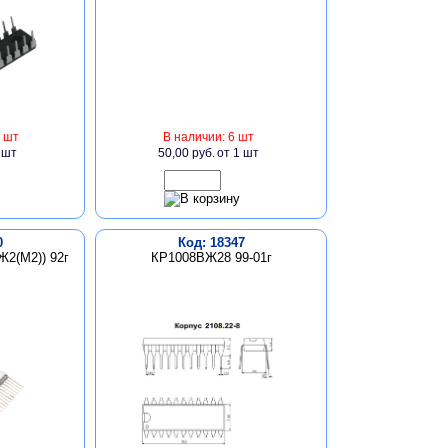
 шт
В наличии: 6 шт
 шт
50,00 руб.
от 1 шт
0
Код: 18347
2(М2)) 92г
КР1008ВЖ28 99-01г