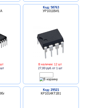
Код: 58763
7А
УР1011ВИ1
 шт
В наличии: 12 шт
 шт
27,00 руб.
от 1 шт
Код: 29521
95г
КР1014КТ1В1