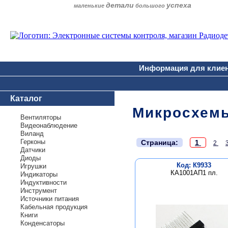
детали
успеха
маленькие
большого
Информация для клие
Каталог
Микросхемы
Вентиляторы
Видеонаблюдение
Виланд
.
Герконы
Страница:
1
2
Датчики
Диоды
Код: К9933
Игрушки
КА1001АП1 пл.
Индикаторы
Индуктивности
Инструмент
Источники питания
Кабельная продукция
Книги
Конденсаторы