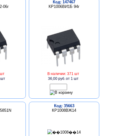
Код: 147467
2-06г
КР1006ВИ1Б 94г
 шт
В наличии: 371 шт
 шт
36,00 руб.
от 1 шт
Код: 35663
L5851N
КР1008ВЖ14