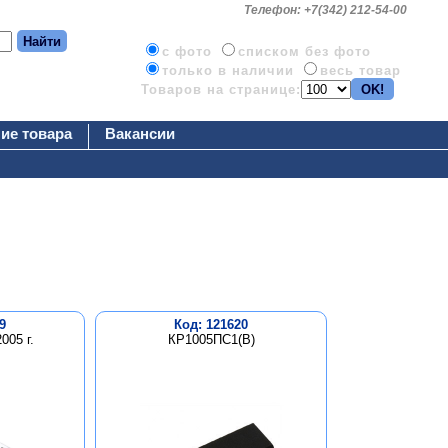
Телефон: +7(342) 212-54-00
c фото
списком без фото
только в наличии
весь товар
Товаров на странице:
ие товара
Вакансии
9
Код: 121620
005 г.
КР1005ПС1(В)