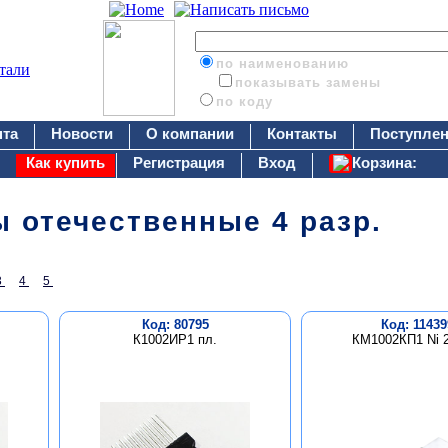
по наименованию
показывать замены
по коду
нта
Новости
О компании
Контакты
Поступлен
Как купить
Регистрация
Вход
Корзина:
 отечественные 4 разр.
3
4
5
Код: 80795
Код: 11439
К1002ИР1 пл.
КМ1002КП1 Ni 2