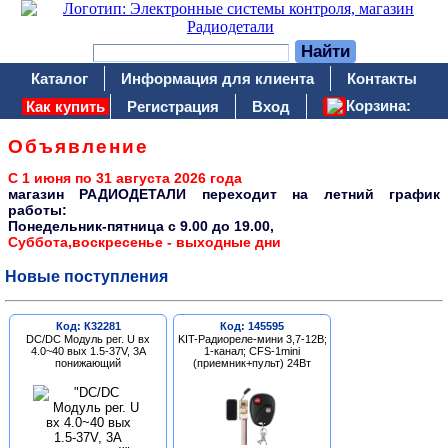
Каталог
Информация для клиента
Контакты
Корзина:
Как купить
Регистрация
Вход
Объявление
С 1 июня по 31 августа 2026 года
магазин РАДИОДЕТАЛИ переходит на летний график
работы:
Понедельник-пятница c 9.00 до 19.00,
Суббота,воскресенье - выходные дни
Новые поступления
Код: К32281
Код: 145595
DC/DC Модуль рег. U вх
KIT-Радиореле-мини 3,7-12В;
4.0~40 вых 1.5-37V, 3A
1-канал; CFS-1mini
понижающий
(приемник+пульт) 24Вт