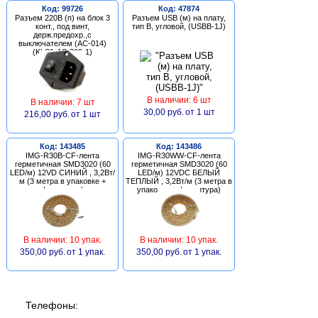
Код: 99726
Код: 47874
Разъем 220В (п) на блок 3
Разъем USB (м) на плату,
конт., под винт,
тип В, угловой, (USBB-1J)
держ.предохр.,с
выключателем (AC-014)
(KLS1-AS-303-1)
В наличии: 6 шт
В наличии: 7 шт
30,00 руб.
от 1 шт
216,00 руб.
от 1 шт
Код: 143485
Код: 143486
IMG-R30B-CF-лента
IMG-R30WW-CF-лента
герметичная SMD3020 (60
герметичная SMD3020 (60
LED/м) 12VD СИНИЙ , 3,2Вт/
LED/м) 12VDC БЕЛЫЙ
м (3 метра в упаковке +
ТЕПЛЫЙ , 3,2Вт/м (3 метра в
фурнитура)
упаковке + фурнитура)
В наличии: 10 упак.
В наличии: 10 упак.
350,00 руб.
от 1 упак.
350,00 руб.
от 1 упак.
Телефоны: