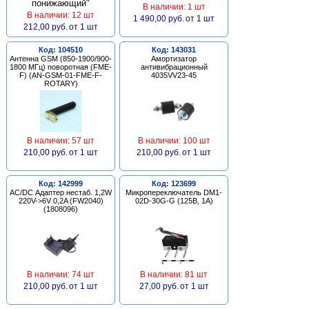
В наличии: 1 шт
В наличии: 12 шт
1 490,00 руб.
от 1 шт
212,00 руб.
от 1 шт
Код: 104510
Код: 143031
Антенна GSM (850-1900/900-
Амортизатор
1800 МГц) поворотная (FME-
антивибрационный
F) (AN-GSM-01-FME-F-
4035VV23-45
ROTARY)
В наличии: 57 шт
В наличии: 100 шт
210,00 руб.
от 1 шт
210,00 руб.
от 1 шт
Код: 142999
Код: 123699
AC/DC Адаптер нестаб. 1,2W
Микропереключатель DM1-
220V->6V 0,2A (FW2040)
02D-30G-G (125В, 1А)
(1808096)
В наличии: 74 шт
В наличии: 81 шт
210,00 руб.
от 1 шт
27,00 руб.
от 1 шт