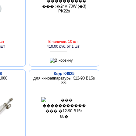
 шт
В наличии: 10 шт
 шт
410,00 руб.
от 1 шт
8
Код: К4925
1000
для киноаппаратуры:К12-90 B15s
88г