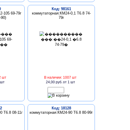
0
Код: 98161
2-105 69-79г
коммутаторная:КМ24-0,1 Т6.8 74-
-90)
79г
2 шт
В наличии: 1007 шт
 шт
24,00 руб.
от 1 шт
2
Код: 18128
 Т6.8 08-11г
коммутаторная:КМ24-90 Т6.8 80-99г