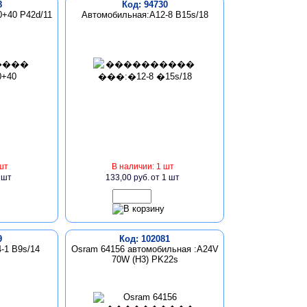
8
Код: 94730
+40 P42d/11
Автомобильная:А12-8 В15s/18
шт
В наличии: 1 шт
 шт
133,00 руб.
от 1 шт
9
Код: 102081
-1 B9s/14
Osram 64156 автомобильная :А24V
70W (Н3) PK22s