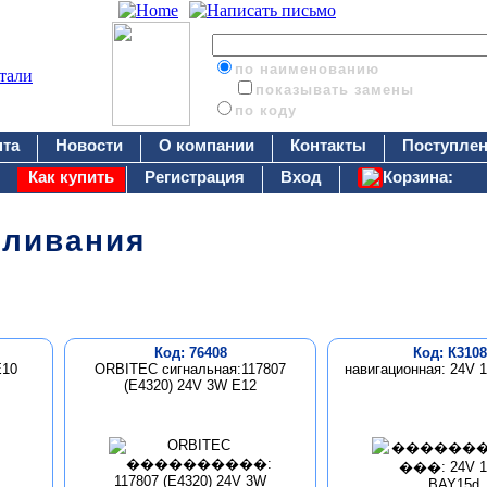
по наименованию
показывать замены
по коду
нта
Новости
О компании
Контакты
Поступлен
Как купить
Регистрация
Вход
Корзина:
аливания
Код: 76408
Код: К3108
E10
ORBITEC сигнальная:117807
навигационная: 24V
(E4320) 24V 3W Е12