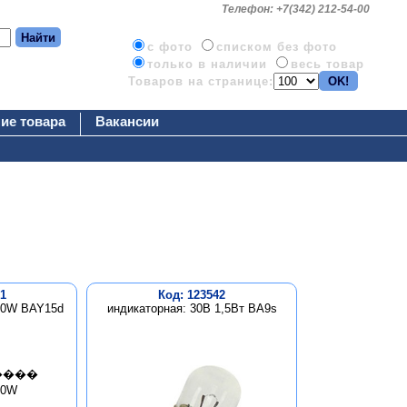
Телефон: +7(342) 212-54-00
c фото
списком без фото
только в наличии
весь товар
Товаров на странице:
ие товара
Вакансии
1
Код: 123542
 10W BAY15d
индикаторная: 30В 1,5Вт BA9s