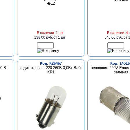
В наличии: 1 шт
В наличии: 4 
138,00 руб.
от 1 шт
546,00 руб.
от 
Код: К26467
Код: 14516
10 Вт
индикаторная :220-260В 3,0Вт Ba9s
неоновая :220V Emas
KR1
зеленая