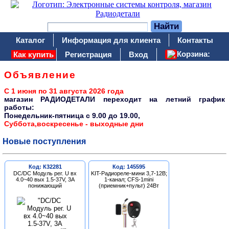
Каталог
Информация для клиента
Контакты
Корзина:
Как купить
Регистрация
Вход
Объявление
С 1 июня по 31 августа 2026 года
магазин РАДИОДЕТАЛИ переходит на летний график
работы:
Понедельник-пятница c 9.00 до 19.00,
Суббота,воскресенье - выходные дни
Новые поступления
Код: К32281
Код: 145595
DC/DC Модуль рег. U вх
KIT-Радиореле-мини 3,7-12В;
4.0~40 вых 1.5-37V, 3A
1-канал; CFS-1mini
понижающий
(приемник+пульт) 24Вт