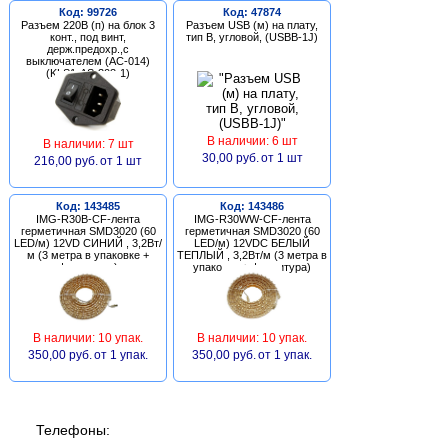
Код: 99726
Код: 47874
Разъем 220В (п) на блок 3
Разъем USB (м) на плату,
конт., под винт,
тип В, угловой, (USBB-1J)
держ.предохр.,с
выключателем (AC-014)
(KLS1-AS-303-1)
В наличии: 6 шт
В наличии: 7 шт
30,00 руб.
от 1 шт
216,00 руб.
от 1 шт
Код: 143485
Код: 143486
IMG-R30B-CF-лента
IMG-R30WW-CF-лента
герметичная SMD3020 (60
герметичная SMD3020 (60
LED/м) 12VD СИНИЙ , 3,2Вт/
LED/м) 12VDC БЕЛЫЙ
м (3 метра в упаковке +
ТЕПЛЫЙ , 3,2Вт/м (3 метра в
фурнитура)
упаковке + фурнитура)
В наличии: 10 упак.
В наличии: 10 упак.
350,00 руб.
от 1 упак.
350,00 руб.
от 1 упак.
Телефоны: