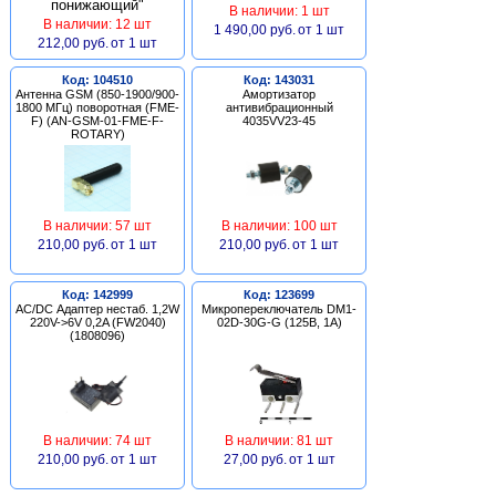
В наличии: 1 шт
В наличии: 12 шт
1 490,00 руб.
от 1 шт
212,00 руб.
от 1 шт
Код: 104510
Код: 143031
Антенна GSM (850-1900/900-
Амортизатор
1800 МГц) поворотная (FME-
антивибрационный
F) (AN-GSM-01-FME-F-
4035VV23-45
ROTARY)
В наличии: 57 шт
В наличии: 100 шт
210,00 руб.
от 1 шт
210,00 руб.
от 1 шт
Код: 142999
Код: 123699
AC/DC Адаптер нестаб. 1,2W
Микропереключатель DM1-
220V->6V 0,2A (FW2040)
02D-30G-G (125В, 1А)
(1808096)
В наличии: 74 шт
В наличии: 81 шт
210,00 руб.
от 1 шт
27,00 руб.
от 1 шт