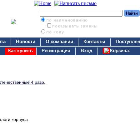
по наименованию
показывать замены
по коду
нта
Новости
О компании
Контакты
Поступлен
Как купить
Регистрация
Вход
Корзина:
течественные 4 разр.
алоги корпуса