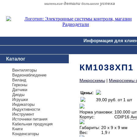
детали
успеха
маленькие
большого
Информация для клие
Каталог
КМ1038ХП1
Вентиляторы
Видеонаблюдение
Виланд
Микросхемы
|
Микросхемы о
Герконы
Датчики
Цены:
Диоды
Игрушки
39,00 руб.
от 1 шт
Индикаторы
Индуктивности
Норма упаковки:
100.000 шт
Инструмент
Корпус:
CDIP16
Ан
Источники питания
Кабельная продукция
Габариты:
20 х 9 х 9 мм
Книги
Вес:
1,9 г
Конденсаторы