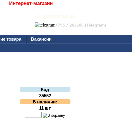
Интернет-магазин
+7 (342) 212-54-00
+79519262106
(Telegram)
ие товара
Вакансии
Код
35552
В наличии:
11 шт