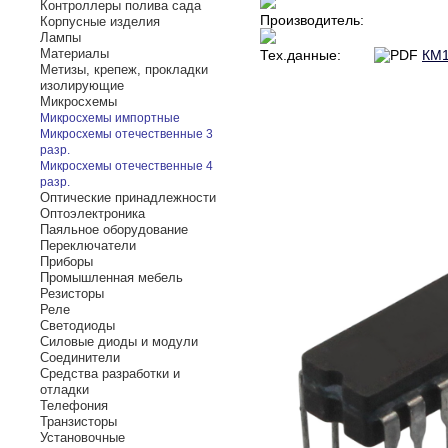
Контроллеры полива сада
Производитель:
Корпусные изделия
Лампы
Материалы
Тех.данные:
КМ1
Метизы, крепеж, прокладки
изолирующие
Микросхемы
Микросхемы импортные
Микросхемы отечественные 3
разр.
Микросхемы отечественные 4
разр.
Оптические принадлежности
Оптоэлектроника
Паяльное оборудование
Переключатели
Приборы
Промышленная мебель
Резисторы
Реле
Светодиоды
Силовые диоды и модули
Соединители
Средства разработки и
отладки
Телефония
Транзисторы
Установочные