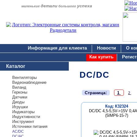
детали
успеха
маленькие
большого
Информация для клиента
Новости
О ко
Как купить
Регис
Каталог
DC/DC
Вентиляторы
Видеонаблюдение
Виланд
.
Герконы
Страница:
1
2
Датчики
Диоды
Код: К32324
Игрушки
DC/DC 4,5-5,5V->15V 0,4
Индикаторы
(5IMP6-15-7)
Индуктивности
Инструмент
Источники питания
AC/DC
DC/AC