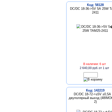
Код: 58128
DC/DC 18-36->5V 5А 25W T
2411
В наличии: 6 шт
2 640,00 руб.
от 1 шт
Код: 142219
DC/DC 18-72->±5V ±0,5А
двуполярный выход (48IMO6
2)