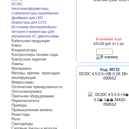
DC/DC
Автотрансформаторы,
стабилизаторы напряжения
Драйверы для LED
Инверторы для CCFL
Источники бесперебойного
питания и инверторы для
управления AC двигателями
В наличии: 4 шт
Кабельная продукция
420,00 руб.
от 1 шт
Книги
Конденсаторы
Контроллеры полива сада
Корпусные изделия
Лампы
Материалы
Код: 88732
Метизы, крепеж, прокладки
DC/DC 4.5:5.5->5В 0.2А 1Вт
изолирующие
0505SZ
Микросхемы
Оптические принадлежности
Оптоэлектроника
Паяльное оборудование
Переключатели
Приборы
Промышленная мебель
Резисторы
Реле
Светодиоды
Силовые диоды и модули