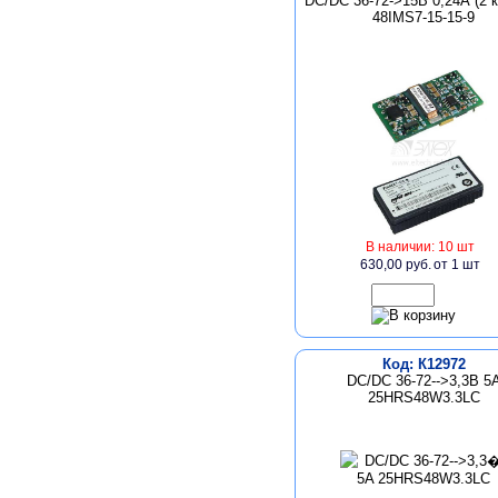
DC/DC 36-72->15В 0,24А (2 
48IMS7-15-15-9
В наличии: 10 шт
630,00 руб.
от 1 шт
Код: К12972
DC/DC 36-72-->3,3В 5
25HRS48W3.3LC