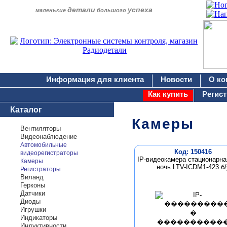
детали
успеха
маленькие
большого
Информация для клиента
Новости
О ко
Как купить
Регис
Каталог
Камеры
Вентиляторы
Видеонаблюдение
Автомобильные
Код: 150416
видеорегистраторы
IP-видеокамера стационарна
Камеры
ночь LTV-ICDM1-423 б/
Регистраторы
Виланд
Герконы
Датчики
Диоды
Игрушки
Индикаторы
Индуктивности