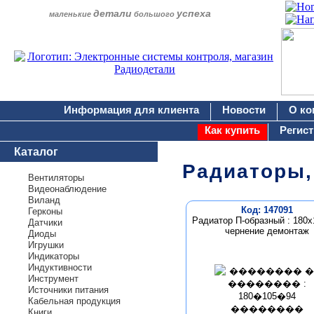
детали
успеха
маленькие
большого
Информация для клиента
Новости
О ко
Как купить
Регис
Каталог
Радиаторы,
Вентиляторы
Видеонаблюдение
Виланд
Код: 147091
Герконы
Радиатор П-образный : 180х
Датчики
чернение демонтаж
Диоды
Игрушки
Индикаторы
Индуктивности
Инструмент
Источники питания
Кабельная продукция
Книги